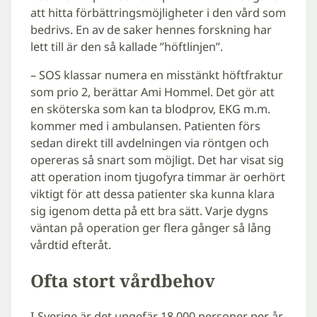
att hitta förbättringsmöjligheter i den vård som
bedrivs. En av de saker hennes forskning har
lett till är den så kallade ”höftlinjen”.
– SOS klassar numera en misstänkt höftfraktur
som prio 2, berättar Ami Hommel. Det gör att
en sköterska som kan ta blodprov, EKG m.m.
kommer med i ambulansen. Patienten förs
sedan direkt till avdelningen via röntgen och
opereras så snart som möjligt. Det har visat sig
att operation inom tjugofyra timmar är oerhört
viktigt för att dessa patienter ska kunna klara
sig igenom detta på ett bra sätt. Varje dygns
väntan på operation ger flera gånger så lång
vårdtid efteråt.
Ofta stort vårdbehov
I Sverige är det ungefär 18 000 personer per år