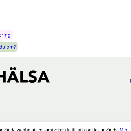
ering
 du om?
använda webbplatsen samtycker du till att cookies används.
Mer