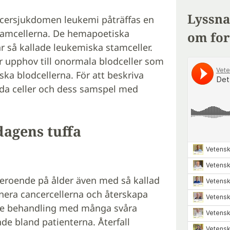
Lyssna
ncersjukdomen leukemi påträffas en
tamcellerna. De hemapoetiska
om for
år så kallade leukemiska stamceller.
r upphov till onormala blodceller som
ska blodcellerna. För att beskriva
ilda celler och dess samspel med
dagens tuffa
roende på ålder även med så kallad
inera cancercellerna och återskapa
de behandling med många svåra
de bland patienterna. Återfall