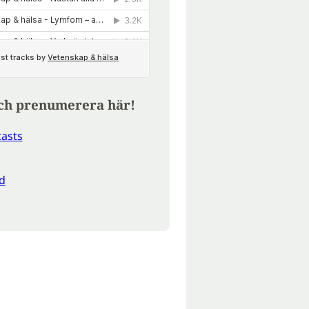
ch prenumerera här!
asts
d