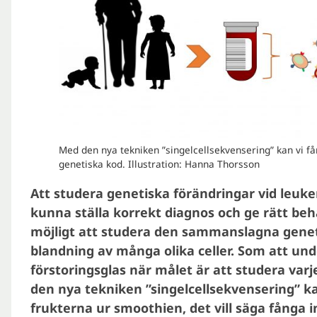
Med den nya tekniken ”singelcellsekvensering” kan vi få
genetiska kod. Illustration: Hanna Thorsson
Att studera genetiska förändringar vid leukem
kunna ställa korrekt diagnos och ge rätt behan
möjligt att studera den sammanslagna genet
blandning av många olika celler. Som att u
förstoringsglas när målet är att studera varj
den nya tekniken ”singelcellsekvensering” ka
frukterna ur smoothien, det vill säga fånga i