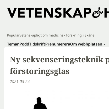
Hoppa
till
innehåll
Populärvetenskapligt om medicinsk forskning i Skåne
Teman
Podd
Tidskrift
Prenumerera
Om webbplatsen
Ny sekvenseringsteknik 
förstoringsglas
2021-08-24