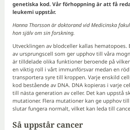
genetiska kod. Vår förhoppning är att få reda
leukemi uppstår.
Hanna Thorsson är doktorand vid Medicinska fakult
hon själv om sin forskning.
Utvecklingen av blodceller kallas hematopoes. 
av ursprungscell som ger upphov till våra mogna
är tilldelade olika funktioner beroende på vilken
en viktig roll i vårt immunförsvar medan en röd
transportera syre till kroppen. Varje enskild ce
kod bestående av DNA. DNA kopieras i varje ce
till nästa generation av celler. Det kan uppstå
mutationer. Flera mutationer kan ge upphov til
slutar fungera normalt, vilket kan leda till canc
Så uppstår cancer