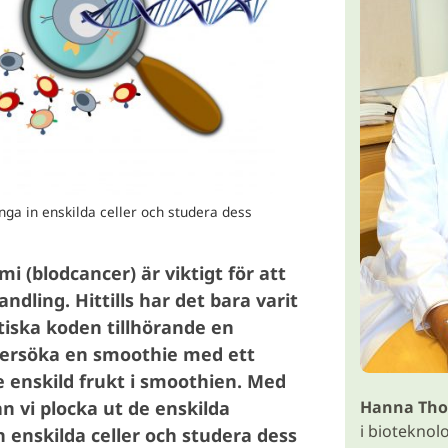
nga in enskilda celler och studera dess
i (blodcancer) är viktigt för att
dling. Hittills har det bara varit
iska koden tillhörande en
ndersöka en smoothie med ett
e enskild frukt i smoothien. Med
n vi plocka ut de enskilda
Hanna Tho
i bioteknol
n enskilda celler och studera dess