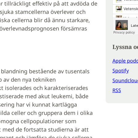
illräckligt effektiv på att avdöda de
 sjuka stamcellerna överlever och
ka cellerna blir då ännu starkare,
ch överlevnadsprognosen försämras
Lyssna o
Apple podc
Spotify
en blandning bestående av tusentals
p av den nya tekniken
Soundclou
kt isolerades och karakteriserades
RSS
nostiserade med akut leukemi, både
ering har vi kunnat kartlägga
lda celler och gruppera dem i olika
t omogna cellpopulationer som
 med de fortsatta studierna är att
grant och jämföra de sjuka cellerna