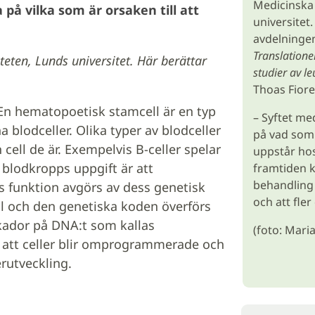
Medicinska 
 på vilka som är orsaken till att
universitet
avdelninge
Translatione
eten, Lunds universitet.
Här berättar
studier av l
Thoas Fiore
En hematopoetisk stamcell är en typ
– Syftet me
 blodceller. Olika typer av blodceller
på vad som 
 cell de är. Exempelvis B-celler spelar
uppstår hos
 blodkropps uppgift är att
framtiden k
behandling 
lls funktion avgörs av dess genetisk
och att fle
ll och den genetiska koden överförs
 skador på DNA:t som kallas
(foto: Mari
l att celler blir omprogrammerade och
erutveckling.