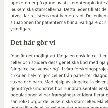
uppkommer på grund av att kemoterapin inte är t
leukemiska stamcellerna. Detta leder till att de
utvecklar resistens mot kemoterapi. De leukemis
situationen för patienterna blir allvarligare o
ytterligare.
Det här gör vi
Idag är det möjligt att fånga en enskild cell i 
celler och studera dess genetiska kod med hjäl
”singelcellsekvensering”. I våra forskningsproje
cirka en halv miljon celler från patienter diag
vuxna och barn. Med hjälp av singelcell-sekvens
genuttrycksmönstret hos hundratusentals enski
populationer. Vi har framgångsrikt identifiera
sannolikt utgör de leukemiska stamceller. Målet
undersöka de olika cellpopulationerna mer nog