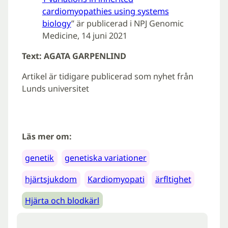
cardiomyopathies using systems
biology
” är publicerad i NPJ Genomic
Medicine, 14 juni 2021
Text: AGATA GARPENLIND
Artikel är tidigare publicerad som nyhet från
Lunds universitet
Läs mer om:
genetik
genetiska variationer
hjärtsjukdom
Kardiomyopati
ärfltighet
Hjärta och blodkärl