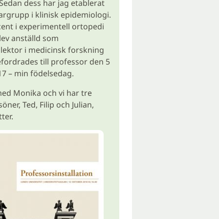
Sedan dess har jag etablerat
argrupp i klinisk epidemiologi.
cent i experimentell ortopedi
lev anställd som
slektor i medicinsk forskning
efordrades till professor den 5
7 – min födelsedag.
 med Monika och vi har tre
ner, Ted, Filip och Julian,
ter.