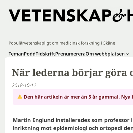
Hoppa
till
innehåll
Populärvetenskapligt om medicinsk forskning i Skåne
Teman
Podd
Tidskrift
Prenumerera
Om webbplatsen
När lederna börjar göra 
2018-10-12
Den här artikeln är mer än 5 år gammal. Nya 
Martin Englund installerades som professor i
inriktning mot epidemiologi och ortopedi den