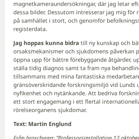
magnetkameraundersökningar, där jag letar eft
dessa bilder. Dessutom intresserar jag mig fö
på samhället i stort, och genomför befolkning
registerdata.
Jag hoppas kunna bidra
till ny kunskap och bä
orsaksmekanismer och sjukdomens påverkan på
öppna upp för bättre förebyggande åtgärder, up
ställa tidig diagnos samt ta fram nya behandli
tillsammans med mina fantastiska medarbetare 
gränsöverskridande forskningsmiljö vid Lunds u
nyfikenhet och nytänkande. Att bedriva forskni
ett stort engagemang i ett flertal internationel
rörelseorganens sjukdomar.
Text: Martin Englund
Från broschyren: ”Professorsinstallation 12 oktobe