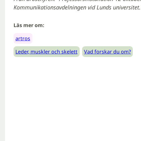
Kommunikationsavdelningen vid Lunds universitet.
Läs mer om:
artros
Leder, muskler och skelett
Vad forskar du om?