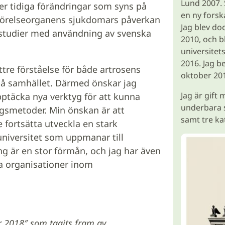
Lund 2007. 
er tidiga förändringar som syns på
en ny forsk
r rörelseorganens sjukdomars påverkan
Jag blev do
sstudier med användning av svenska
2010, och b
universitet
2016. Jag b
ttre förståelse för både artrosens
oktober 201
 samhället. Därmed önskar jag
Jag är gift
ptäcka nya verktyg för att kunna
underbara sö
ngsmetoder. Min önskan är att
samt tre kat
fortsätta utveckla en stark
niversitet som uppmanar till
ng är en stor förmån, och jag har även
la organisationer inom
r 2018″ som tagits fram av