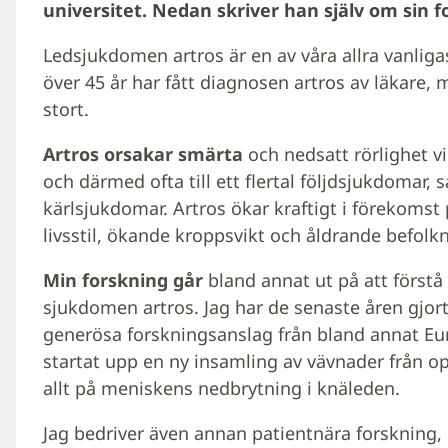
universitet. Nedan skriver han själv om sin f
Ledsjukdomen artros är en av våra allra vanliga
över 45 år har fått diagnosen artros av läkare,
stort.
Artros orsakar smärta
och nedsatt rörlighet vil
och därmed ofta till ett flertal följdsjukdomar, 
kärlsjukdomar. Artros ökar kraftigt i förekomst 
livsstil, ökande kroppsvikt och åldrande befolkn
Min forskning går
bland annat ut på att först
sjukdomen artros. Jag har de senaste åren gjort
generösa forskningsanslag från bland annat Eur
startat upp en ny insamling av vävnader från op
allt på meniskens nedbrytning i knäleden.
Jag bedriver även annan patientnära forskning