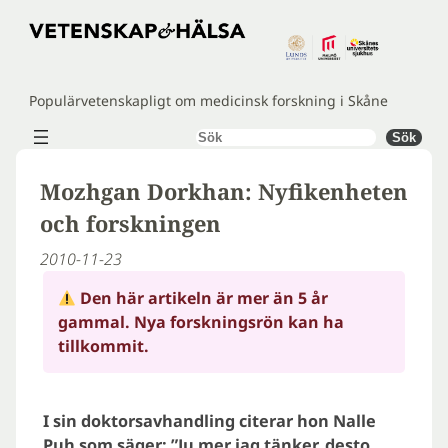
Hoppa
till
innehåll
Populärvetenskapligt om medicinsk forskning i Skåne
Sök
Sök
Mozhgan Dorkhan: Nyfikenheten
och forskningen
2010-11-23
Den här artikeln är mer än 5 år
gammal. Nya forskningsrön kan ha
tillkommit.
I sin doktorsavhandling citerar hon Nalle
Puh som säger: ”Ju mer jag tänker, desto