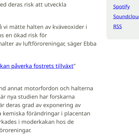
 deras risk att utveckla
Spotify
Soundclou
RSS
å vi mätte halten av kväveoxider i
s en ökad risk för
lter av luftföroreningar, säger Ebba
an påverka fostrets tillväxt
”
land annat motorfordon och halterna
 här nya studien har forskarna
r deras grad av exponering av
 kemiska förändringar i placentan
erkades i moderkakan hos de
roreningar.