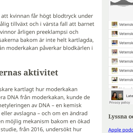
att kvinnan får högt blodtryck under
ig tillväxt och i värsta fall att barnet
 kvinnor årligen preeklampsi och
rsakerna bakom är inte helt kartlagda,
rån moderkakan påverkar blodkärlen i
rnas aktivitet
orskare kartlagt hur moderkakan
hera DNA från moderkakan, kunde de
metyleringen av DNA – en kemisk
 eller avslagna – och om en ändrad
Lyssna o
å en möjlig mekanism bakom en ökad
 studie, från 2016, undersökt hur
Apple podc