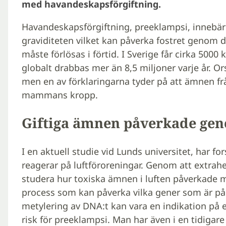
med havandeskapsförgiftning.
Havandeskapsförgiftning, preeklampsi, innebär 
graviditeten vilket kan påverka fostret genom dål
måste förlösas i förtid. I Sverige får cirka 5000
globalt drabbas mer än 8,5 miljoner varje år. O
men en av förklaringarna tyder på att ämnen f
mammans kropp.
Giftiga ämnen påverkade gene
I en aktuell studie vid Lunds universitet, har f
reagerar på luftföroreningar. Genom att extra
studera hur toxiska ämnen i luften påverkade 
process som kan påverka vilka gener som är på
metylering av DNA:t kan vara en indikation p
risk för preeklampsi. Man har även i en tidigare