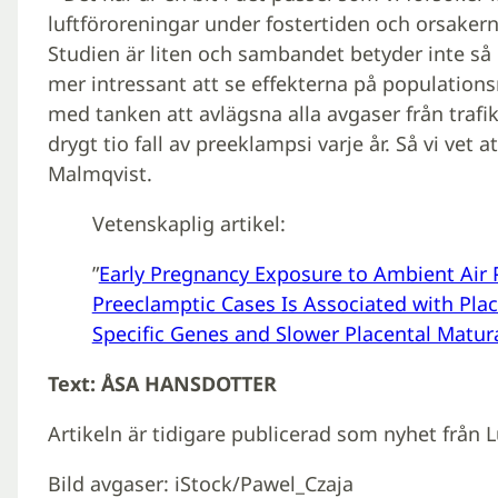
luftföroreningar under fostertiden och orsake
Studien är liten och sambandet betyder inte så 
mer intressant att se effekterna på populations
med tanken att avlägsna alla avgaser från trafi
drygt tio fall av preeklampsi varje år. Så vi vet a
Malmqvist.
Vetenskaplig artikel:
”
Early Pregnancy Exposure to Ambient Air
Preeclamptic Cases Is Associated with Pl
Specific Genes and Slower Placental Matur
Text: ÅSA HANSDOTTER
Artikeln är tidigare publicerad som nyhet från 
Bild avgaser: iStock/Pawel_Czaja