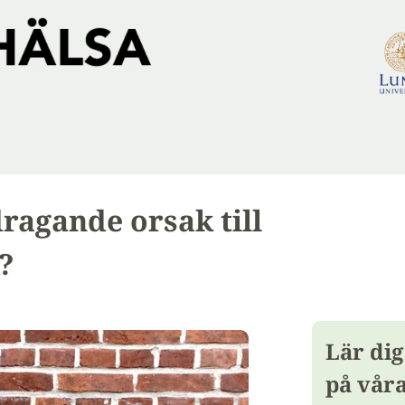
ragande orsak till
?
Lär dig
på vår