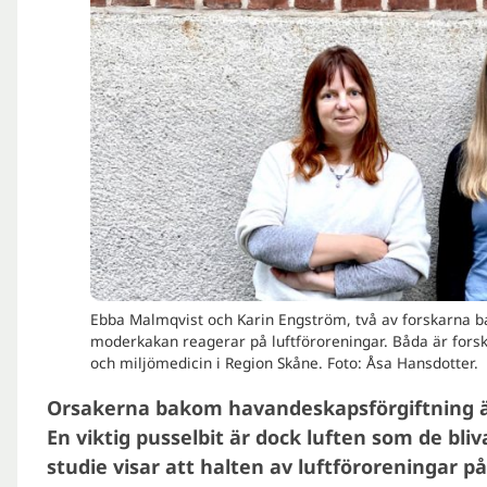
Ebba Malmqvist och Karin Engström, två av forskarna 
moderkakan reagerar på luftföroreningar. Båda är forska
och miljömedicin i Region Skåne. Foto: Åsa Hansdotter.
Orsakerna bakom havandeskapsförgiftning är
En viktig pusselbit är dock luften som de b
studie visar att halten av luftföroreningar