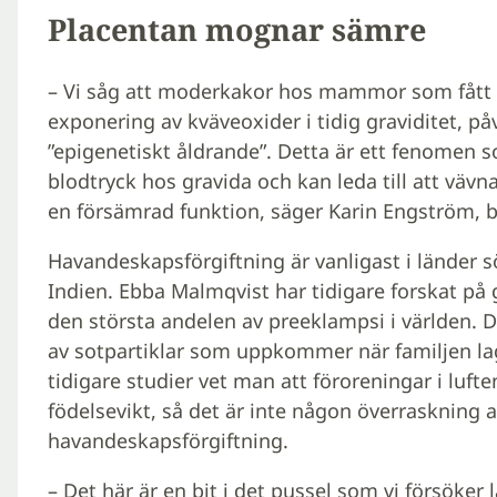
Placentan mognar sämre
– Vi såg att moderkakor hos mammor som fått
exponering av kväveoxider i tidig graviditet, p
”epigenetiskt åldrande”. Detta är ett fenomen so
blodtryck hos gravida och kan leda till att väv
en försämrad funktion, säger Karin Engström, bi
Havandeskapsförgiftning är vanligast i länder
Indien. Ebba Malmqvist har tidigare forskat på 
den största andelen av preeklampsi i världen. D
av sotpartiklar som uppkommer när familjen la
tidigare studier vet man att föroreningar i lufte
födelsevikt, så det är inte någon överraskning a
havandeskapsförgiftning.
– Det här är en bit i det pussel som vi försöker 