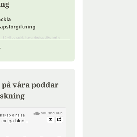
ing
ackla
apsförgiftning
·
Så vill de tackla havandeskapsförgiftning
r
 på våra poddar
skning