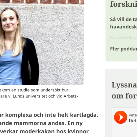
forskn
Så vill de t
havandesk
Vetenskap & hälsa
Fler podda
Lyssna
bakom en studie som undersökt hur
om for
re vi Lunds universitet och vid Arbets-
 komplexa och inte helt kartlagda.
livande mammorna andas. En ny
 påverkar moderkakan hos kvinnor