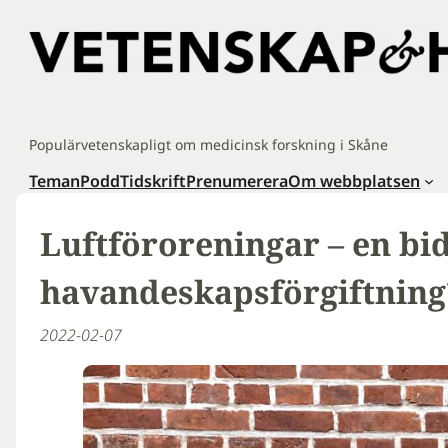
Hoppa
till
innehåll
Populärvetenskapligt om medicinsk forskning i Skåne
Teman
Podd
Tidskrift
Prenumerera
Om webbplatsen
Luftföroreningar – en bid
havandeskapsförgiftning
2022-02-07