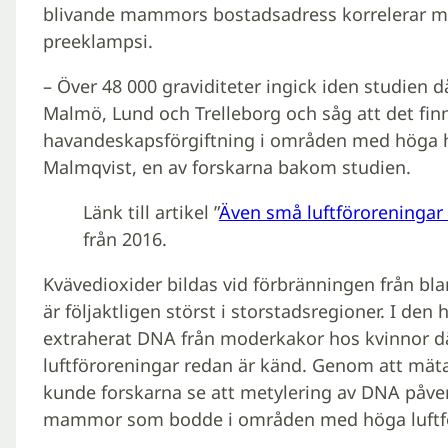
blivande mammors bostadsadress korrelerar med
preeklampsi.
– Över 48 000 graviditeter ingick iden studien d
Malmö, Lund och Trelleborg och såg att det finn
havandeskapsförgiftning i områden med höga ha
Malmqvist, en av forskarna bakom studien.
Länk till artikel ”
Även små luftföroreningar k
från 2016.
Kvävedioxider bildas vid förbränningen från b
är följaktligen störst i storstadsregioner. I den
extraherat DNA från moderkakor hos kvinnor dä
luftföroreningar redan är känd. Genom att mäta
kunde forskarna se att metylering av DNA påv
mammor som bodde i områden med höga luftfö