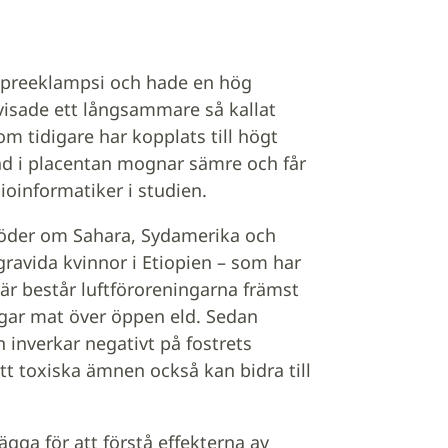
 preeklampsi och hade en hög
åvisade ett långsammare så kallat
m tidigare har kopplats till högt
nad i placentan mognar sämre och får
oinformatiker i studien.
 söder om Sahara, Sydamerika och
gravida kvinnor i Etiopien – som har
är består luftföroreningarna främst
gar mat över öppen eld. Sedan
n inverkar negativt på fostrets
tt toxiska ämnen också kan bidra till
lägga för att förstå effekterna av