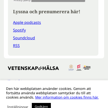
Lyssna och prenumerera här!
Apple podcasts
Spotify
Soundcloud
RSS
Kontakt
Den här webbplatsen använder cookies. Genom att
Tillgänglighetsredogöreldse
fortsätta använda webbplatsen samtycker du till att
Om webbplatsen
cookies används.
Mer information om cookies finns här.
Behandling av personuppgifter
Inställningar
Godkänn