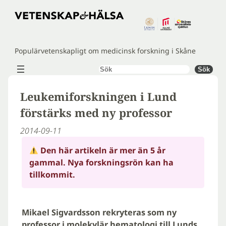
Hoppa
till
innehåll
Populärvetenskapligt om medicinsk forskning i Skåne
Sök
Sök
Leukemiforskningen i Lund
förstärks med ny professor
2014-09-11
Den här artikeln är mer än 5 år
gammal. Nya forskningsrön kan ha
tillkommit.
Mikael Sigvardsson rekryteras som ny
professor i molekylär hematologi till Lunds