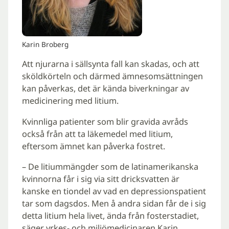
Karin Broberg
Att njurarna i sällsynta fall kan skadas, och att
sköldkörteln och därmed ämnesomsättningen
kan påverkas, det är kända biverkningar av
medicinering med litium.
Kvinnliga patienter som blir gravida avråds
också från att ta läkemedel med litium,
eftersom ämnet kan påverka fostret.
– De litiummängder som de latinamerikanska
kvinnorna får i sig via sitt dricksvatten är
kanske en tiondel av vad en depressionspatient
tar som dagsdos. Men å andra sidan får de i sig
detta litium hela livet, ända från fosterstadiet,
säger yrkes- och miljömedicinaren Karin