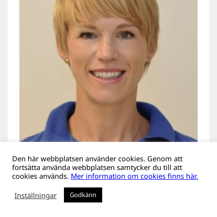
Den här webbplatsen använder cookies. Genom att
fortsätta använda webbplatsen samtycker du till att
cookies används.
Mer information om cookies finns här.
Forskning pågår: Hur jämlik
Inställningar
Godkänn
är tandregleringen?