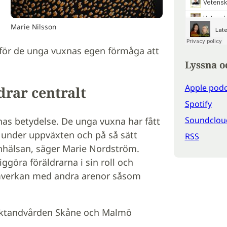
Marie Nilsson
 för de unga vuxnas egen förmåga att
Lyssna o
Apple podc
drar centralt
Spotify
Soundclou
nas betydelse. De unga vuxna har fått
ar under uppväxten och på så sätt
RSS
nhälsan, säger Marie Nordström.
ggöra föräldrarna i sin roll och
mverkan med andra arenor såsom
olktandvården Skåne och Malmö