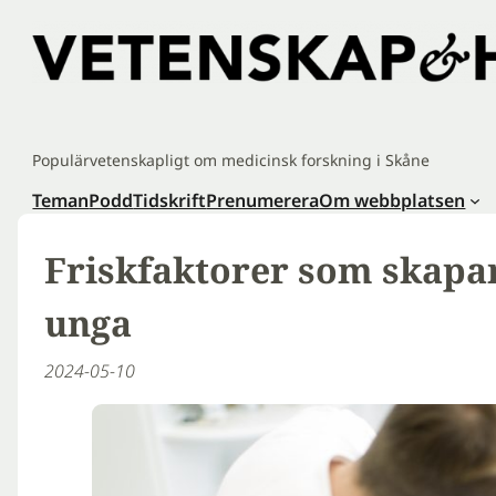
Hoppa
till
innehåll
Populärvetenskapligt om medicinsk forskning i Skåne
Teman
Podd
Tidskrift
Prenumerera
Om webbplatsen
Friskfaktorer som skapa
unga
2024-05-10