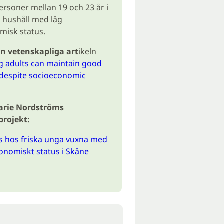
personer mellan 19 och 23 år i
 hushåll med låg
misk status.
en vetenskapliga art
ikeln
 adults can maintain good
 despite socioeconomic
Marie Nordströms
rojekt:
s hos friska unga vuxna med
onomiskt status i Skåne