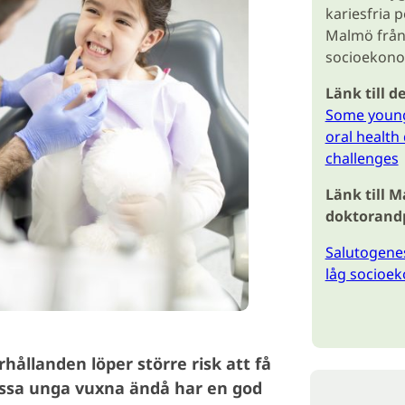
kariesfria 
Malmö från
socioekono
Länk till d
Some young
oral health
challenges
Länk till 
doktorandp
Salutogene
låg socioek
ållanden löper större risk att få
vissa unga vuxna ändå har en god