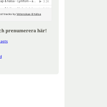
ch prenumerera här!
asts
d