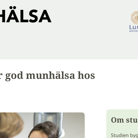
r god munhälsa hos
Om stu
Studien byg