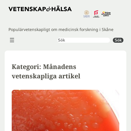
Hoppa
till
innehåll
Populärvetenskapligt om medicinsk forskning i Skåne
Sök
Sök
Kategori:
Månadens
vetenskapliga artikel