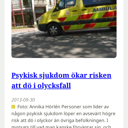
Psykisk sjukdom ökar risken
att dö i olycksfall
2013-09-30
Foto: Annika Hörlén Personer som lider av
någon psykisk sjukdom löper en avsevärt högre
risk att dö i olyckor än övriga befolkningen. I
motsats till vad man kanske förväntar sig, och