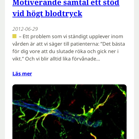
Motiverande samtal ett stöd
vid högt blodtryck
2012-06-29
– Ett problem som vi ständigt upplever inom
vården är att vi säger till patienterna: ”Det bästa
för dig vore att du slutade röka och gick ner i
vikt.” Och vi blir alltid lika förvånade…
Läs mer