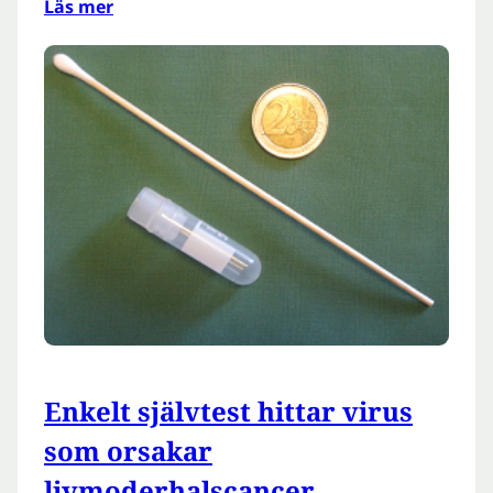
Läs mer
Enkelt självtest hittar virus
som orsakar
livmoderhalscancer