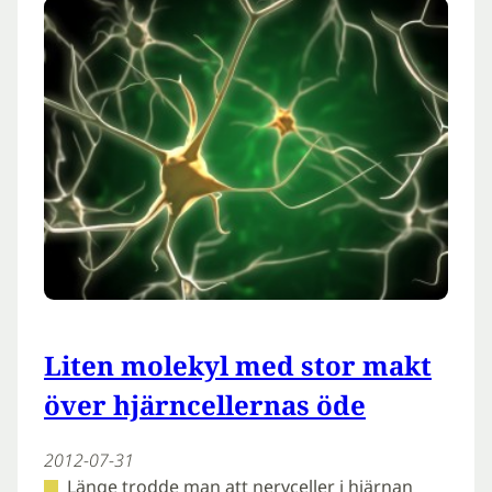
Liten molekyl med stor makt
över hjärncellernas öde
2012-07-31
Länge trodde man att nervceller i hjärnan