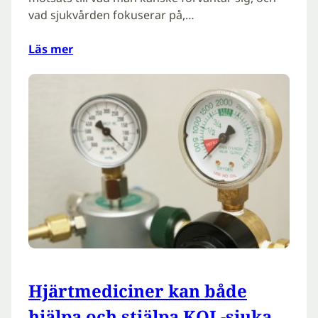
vad sjukvården fokuserar på,…
Läs mer
Hjärtmediciner kan både
hjälpa och stjälpa KOL-sjuka