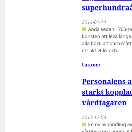
superhundraå
2014-01-14
Ända sedan 1700-tal
konsten att leva länge
alla hört: att vara mått
ett aktivt liv och…
Läs mer
Personalens ar
starkt koppla
vårdtagaren
2013-12-09
En ny avhandling av
vårdpersonal inom äldr