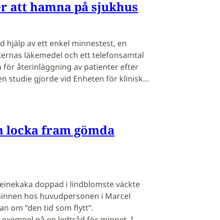
er att hamna på sjukhus
 hjälp av ett enkel minnestest, en
ernas läkemedel och ett telefonsamtal
 för återinläggning av patienter efter
 en studie gjorde vid Enheten för klinisk…
n locka fram gömda
einekaka doppad i lindblomste väckte
innen hos huvudpersonen i Marcel
 om ”den tid som flytt”.
 exempel på en ledtråd för minnet. I