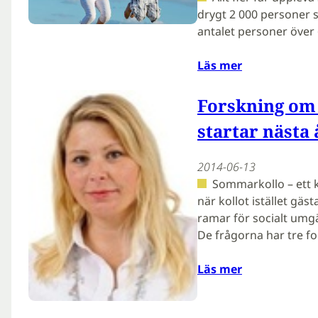
drygt 2 000 personer so
antalet personer över
Läs mer
Forskning om
startar nästa 
2014-06-13
Sommarkollo – ett k
när kollot istället gäs
ramar för socialt umg
De frågorna har tre f
Läs mer