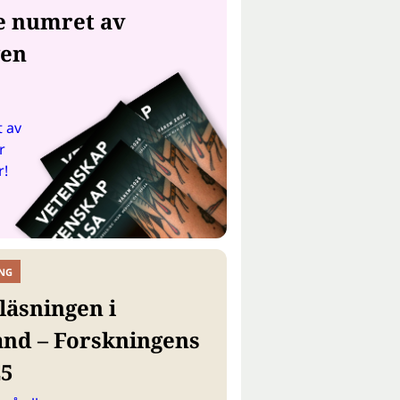
e numret av
gen
 av
r
r!
NG
läsningen i
and – Forskningens
25