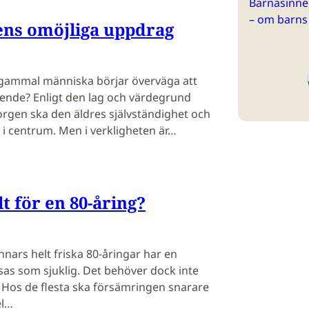
Barnasinne 
– om barns
ns omöjliga uppdrag
gammal människa börjar överväga att
t boende? Enligt den lag och värdegrund
gen ska den äldres självständighet och
i centrum. Men i verkligheten är…
t för en 80-åring?
nnars helt friska 80-åringar har en
sas som sjuklig. Det behöver dock inte
. Hos de flesta ska försämringen snarare
el…