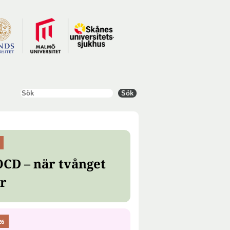
Sök
Sök
OCD – när tvånget
er
26