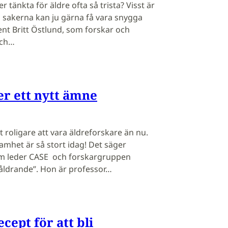
r tänkta för äldre ofta så trista? Visst är
n sakerna kan ju gärna få vara snygga
nt Britt Östlund, som forskar och
och…
er ett nytt ämne
it roligare att vara äldreforskare än nu.
samhet är så stort idag! Det säger
m leder CASE och forskargruppen
 åldrande”. Hon är professor…
ecept för att bli