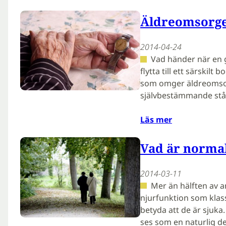
Äldreomsorge
2014-04-24
Vad händer när en 
flytta till ett särskil
som omger äldreomsor
självbestämmande stå 
Läs mer
Vad är normal
2014-03-11
Mer än hälften av a
njurfunktion som klas
betyda att de är sjuka
ses som en naturlig d