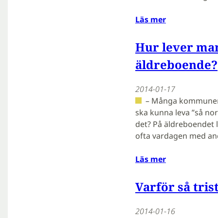
Läs mer
Hur lever ma
äldreboende?
2014-01-17
– Många kommuner 
ska kunna leva ”så n
det? På äldreboendet 
ofta vardagen med a
Läs mer
Varför så tris
2014-01-16