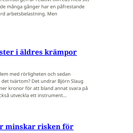
tt de många gånger har en påfrestande
ård arbetsbelastning. Men
ter i äldres krämpor
oblem med rörligheten och sedan
r det tvärtom? Det undrar Björn Slaug
joner kronor för att bland annat svara på
ckså utveckla ett instrument…
r minskar risken för