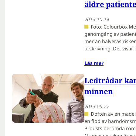
äldre patient
2013-10-14
Foto: Colourbox Med
genomgång av patient
mer än halveras risken
utskrivning. Det visar
Läs mer
Ledtrådar ka
minnen
2013-09-27
Doften av en madel
en flod av barndomsm
Prousts berömda roman
Madeleinekakan är ett