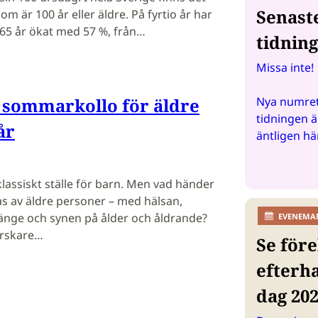
Senast
m är 100 år eller äldre. På fyrtio år har
 65 år ökat med 57 %, från…
tidnin
Missa inte!
 sommarkollo för äldre
Nya numret
tidningen ä
år
äntligen hä
lassiskt ställe för barn. Men vad händer
tas av äldre personer – med hälsan,
änge och synen på ålder och åldrande?
EVENEMA
orskare…
Se före
efterh
dag 20