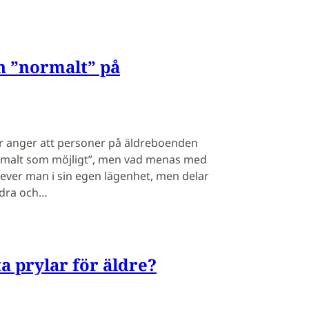
n ”normalt” på
anger att personer på äldreboenden
ormalt som möjligt”, men vad menas med
lever man i sin egen lägenhet, men delar
ndra och…
ta prylar för äldre?