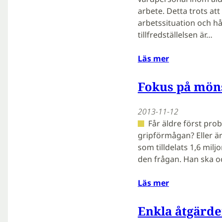
arbete. Detta trots a
arbetssituation och h
tillfredställelsen är…
Läs mer
Fokus på möns
2013-11-12
Får äldre först pr
gripförmågan? Eller ä
som tilldelats 1,6 mil
den frågan. Han ska o
Läs mer
Enkla åtgärde