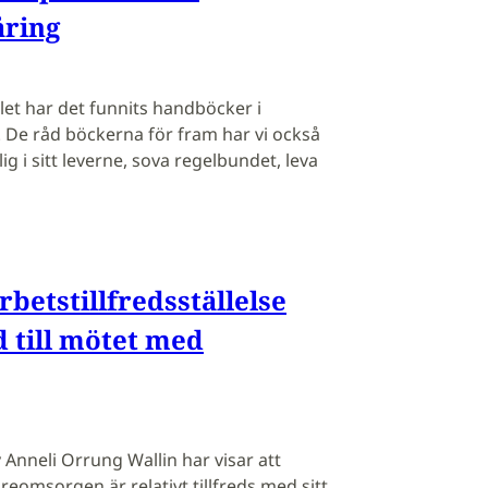
ring
et har det funnits handböcker i
. De råd böckerna för fram har vi också
lig i sitt leverne, sova regelbundet, leva
betstillfredsställelse
d till mötet med
 Anneli Orrung Wallin har visar att
eomsorgen är relativt tillfreds med sitt