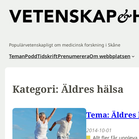
Hoppa
till
innehåll
Populärvetenskapligt om medicinsk forskning i Skåne
Teman
Podd
Tidskrift
Prenumerera
Om webbplatsen
Kategori:
Äldres hälsa
Tema: Äldres 
2014-10-01
Allt fler får uppleva