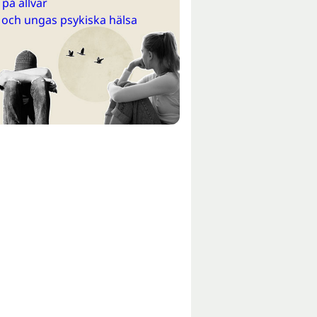
på allvar
 och ungas psykiska hälsa