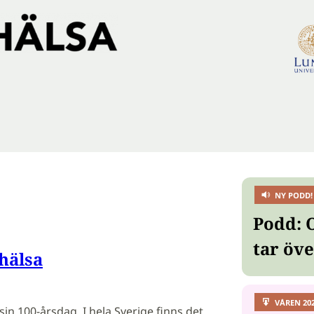
NY PODD!
Podd: 
tar öv
hälsa
VÅREN 20
 sin 100-årsdag. I hela Sverige finns det