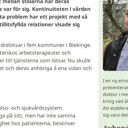
t mellan stolarna när deras
var för sig. Kontinuiteten i vården
tta problem har ett projekt med så
llitsfyllda relationer visade sig
ldrelotsar i fem kommuner i Blekinge.
terskor, arbetsterapeuter och
till tjänsterna som lotsar. Nu skulle
het och deras anhöriga å ena sidan och
I en ny etn
presentera
doktor i me
kring vad ä
hälso- och sjukvårdssystem.
Att etablera
sig vara det
ga på sitt, men har inte samma
gghet hos patienterna, beskriver
Avhand