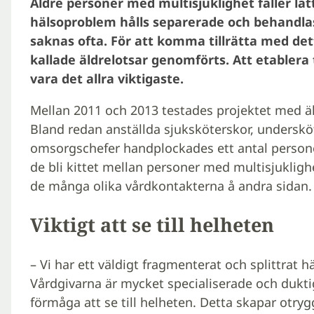
Äldre personer med multisjuklighet faller lät
hälsoproblem hålls separerade och behandlas 
saknas ofta. För att komma tillrätta med de
kallade äldrelotsar genomförts. Att etablera ti
vara det allra viktigaste.
Mellan 2011 och 2013 testades projektet med ä
Bland redan anställda sjuksköterskor, underskö
omsorgschefer handplockades ett antal personer 
de bli kittet mellan personer med multisjuklig
de många olika vårdkontakterna å andra sidan.
Viktigt att se till helheten
– Vi har ett väldigt fragmenterat och splittrat 
Vårdgivarna är mycket specialiserade och dukti
förmåga att se till helheten. Detta skapar otry