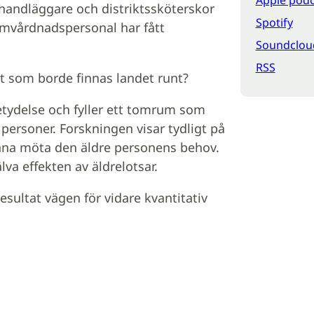
andläggare och distriktssköterskor
Spotify
omvårdnadspersonal har fått
Soundclou
RSS
ot som borde finnas landet runt?
betydelse och fyller ett tomrum som
personer. Forskningen visar tydligt på
unna möta den äldre personens behov.
va effekten av äldrelotsar.
sultat vägen för vidare kvantitativ