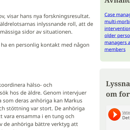
Case manag
v, visar hans nya forskningsresultat.
multi-morbi
äldrelotsarnas inlyssnande roll, att de
interventio
mässiga sidor av situationen.
older perso
managers an
t ha en personlig kontakt med någon
members
Lyssna
koordinera hälso- och
om for
sök hos de äldre. Genom intervjuer
lva som deras anhöriga kan Markus
ch stöttning var stort. De anhöriga
att vara ensamma i en tung och
v de anhöriga bättre verktyg att