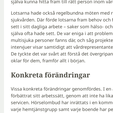
själva kunna hitta fram till rätt person inom vå
Lotsarna hade också regelbundna möten med r
sjukvården. Där förde lotsarna fram behov oc
sett i sitt dagliga arbete – saker som hälso- o
själva ofta hade sett. De var eniga i att probl
multisjuka personer fanns där, och såg projekt
intervjuer visar samtidigt att vårdrepresentant
De tyckte det var svårt att förstå det övergripa
oklar för dem, framför allt i början.
Konkreta förändringar
Vissa konkreta förändringar genomfördes. I en
förbättrat sitt arbetssätt, genom att inte ha l
servicen. Hörselombud har inrättats i en kommu
varje hemtjänstgrupp samt varje boende har 