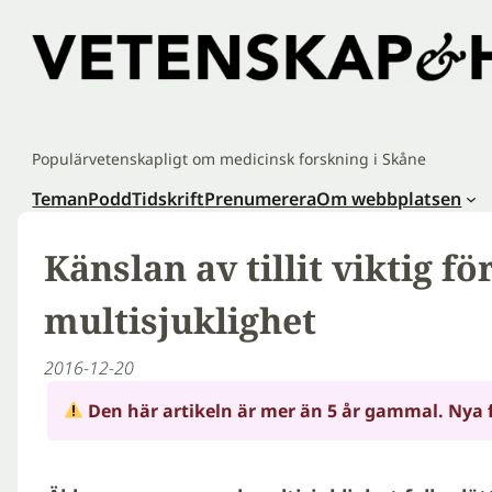
Hoppa
till
innehåll
Populärvetenskapligt om medicinsk forskning i Skåne
Teman
Podd
Tidskrift
Prenumerera
Om webbplatsen
Känslan av tillit viktig f
multisjuklighet
2016-12-20
Den här artikeln är mer än 5 år gammal. Nya 