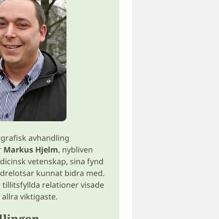
ografisk avhandling
r
Markus Hjelm
, nybliven
dicinsk vetenskap, sina fynd
ldrelotsar kunnat bidra med.
 tillitsfyllda relationer visade
 allra viktigaste.
lingen