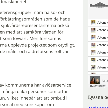
rdmaskineriet.
eferensgrupper inom hälso- och
h förbättringsområden som de hade
ch sjukvårdsrepresentanterna också
emen med att samköra vården för
et som lovvärt. Men forskarens
erna upplevde projektet som otydligt
.
nde målet och äldrelotsens roll var
 av kommunerna har avlösarservice
ika många olika personer som utför
Lyssna o
n, vilket innebär att ett ombud i
personal med kunskaper om
Apple podc