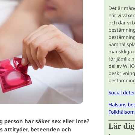
Det är mån
när vi växe
och där vi b
bestämnings
bestämning
Samhällspl
mänskliga rä
för jämlik h
del av WHO
beskrivning
bestämning
Social dete
Hälsans be
Folkhälsom
 person har säker sex eller inte?
Lär dig
s attityder, beteenden och