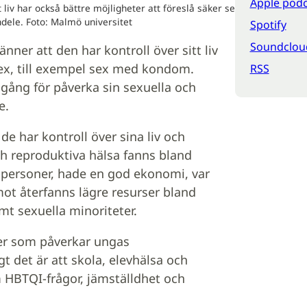
Apple podc
 liv har också bättre möjligheter att föreslå säker sex,
ele. Foto: Malmö universitet
Spotify
Soundclou
änner att den har kontroll över sitt liv
sex, till exempel sex med kondom.
RSS
llgång för påverka sin sexuella och
e.
e har kontroll över sina liv och
ch reproduktiva hälsa fanns bland
-personer, hade en god ekonomi, var
mot återfanns lägre resurser bland
mt sexuella minoriteter.
torer som påverkar ungas
gt det är att skola, elevhälsa och
BTQI-frågor, jämställdhet och