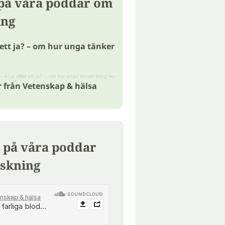
 på våra poddar om
ing
d ett ja? – om hur unga tänker
·
Är ja alltid ett ja? – om hur unga tänker kring sex
r från Vetenskap & hälsa
 på våra poddar
skning