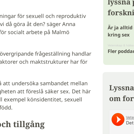
lyssna
forskn
ningar för sexuell och reproduktiv
 vi då göra åt den? säger Anna
Är ja allti
för socialt arbete på Malmö
kring sex
Vetenskap & hälsa
Fler podda
 övergripande frågeställning handlar
aktorer och maktstrukturer har för
 på att undersöka sambandet mellan
Lyssna
gheten att föreslå säker sex. Det här
om for
l exempel könsidentitet, sexuell
född.
och tillgång