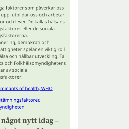
ga faktorer som påverkar oss
r upp, utbildar oss och arbetar
or och lever. De kallas hälsans
faktorer eller de sociala
sfaktorerna.
anering, demokrati och
ttigheter spelar en viktig roll
älsa och hållbar utveckling. Ta
:s och Folkhälsomyndighetens
ar av sociala
sfaktorer:
rminants of health, WHO
stämningsfaktorer,
yndigheten
 något nytt idag –