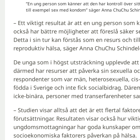
”En ung person som känner att den har kontroll över sitt
till exempel sex med kondom” säger Anna ChuChu Schind
– Ett viktigt resultat är att en ung person som k
också har bättre möjligheter att föreslå säker 
Detta i sin tur kan förstås som en resurs och ti
reproduktiv hälsa, säger Anna ChuChu Schindel
De unga som i högst utsträckning upplevde att d
därmed har resurser att påverka sin sexuella o
respondenter som var män, heterosexuella, cis
födda i Sverige och inte fick socialbidrag. Däre
icke-binära, personer med transerfarenheter sa
– Studien visar alltså att det är ett flertal fak
förutsättningar. Resultaten visar också hur vikti
ungdomsmottagningar har goda kunskaper om H
socioekonomiska faktorers påverkan på hälsa.