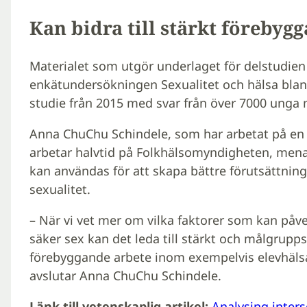
Kan bidra till stärkt förebyg
Materialet som utgör underlaget för delstudien
enkätundersökningen Sexualitet och hälsa blan
studie från 2015 med svar från över 7000 unga m
Anna ChuChu Schindele, som har arbetat på e
arbetar halvtid på Folkhälsomyndigheten, menar
kan användas för att skapa bättre förutsättni
sexualitet.
– När vi vet mer om vilka faktorer som kan påve
säker sex kan det leda till stärkt och målgrup
förebyggande arbete inom exempelvis elevhäl
avslutar Anna ChuChu Schindele.
Länk till vetenskaplig artikel:
Analysing inters