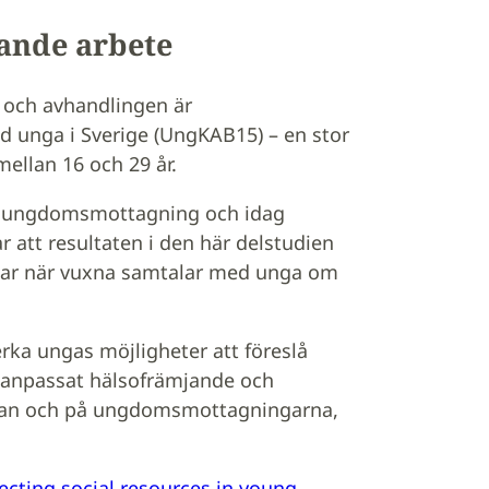
gande arbete
 och avhandlingen är
d unga i Sverige (UngKAB15) – en stor
ellan 16 och 29 år.
n ungdomsmottagning och idag
 att resultaten i den här delstudien
ngar när vuxna samtalar med unga om
rka ungas möjligheter att föreslå
psanpassat hälsofrämjande och
san och på ungdomsmottagningarna,
ecting social resources in young