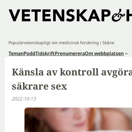
Hoppa
till
innehåll
Populärvetenskapligt om medicinsk forskning i Skåne
Teman
Podd
Tidskrift
Prenumerera
Om webbplatsen
Känsla av kontroll avgöra
säkrare sex
2022-10-13