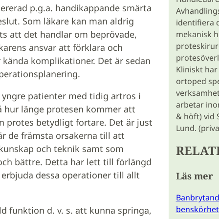
opererad p.g.a. handikappande smärta
Avhandlingsp
slut. Som läkare kan man aldrig
identifiera 
rots att det handlar om beprövade,
mekanisk hö
proteskirur
karens ansvar att förklara och
protesöver
r kända komplikationer. Det är sedan
Kliniskt har
 operationsplanering.
ortoped spe
verksamhet
 yngre patienter med tidig artros i
arbetar ino
på hur länge protesen kommer att
& höft) vid
n protes betydligt fortare. Det är just
Lund. (priva
r de främsta orsakerna till att
RELAT
r kunskap och teknik samt som
h bättre. Detta har lett till förlängd
erbjuda dessa operationer till allt
Läs mer
Banbrytand
benskörhet
ld funktion d. v. s. att kunna springa,