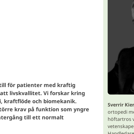
ill för patienter med kraftig
 livskvallitet. Vi forskar kring
, kraftflöde och biomekanik.
Sverrir Ki
törre krav på funktion som yngre
ortopedi m
tergång till ett normalt
höftartros v
vetenskaper
Handledare 