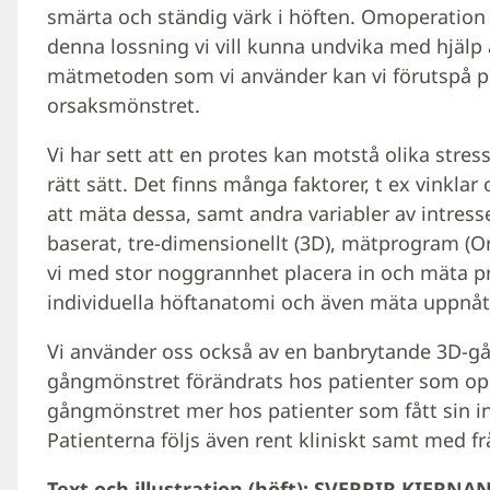
smärta och ständig värk i höften. Omoperation b
denna lossning vi vill kunna undvika med hjälp 
mätmetoden som vi använder kan vi förutspå p
orsaksmönstret.
Vi har sett att en protes kan motstå olika str
rätt sätt. Det finns många faktorer, t ex vinklar 
att mäta dessa, samt andra variabler av intresse
baserat, tre-dimensionellt (3D), mätprogram (
vi med stor noggrannhet placera in och mäta pro
individuella höftanatomi och även mäta uppnått
Vi använder oss också av en banbrytande 3D-gå
gångmönstret förändrats hos patienter som ope
gångmönstret mer hos patienter som fått sin in
Patienterna följs även rent kliniskt samt med frå
Text och illustration (höft): SVERRIR KIERNA