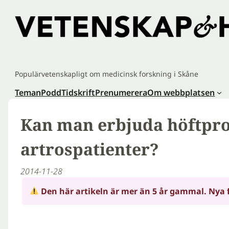
Hoppa
till
innehåll
Populärvetenskapligt om medicinsk forskning i Skåne
Teman
Podd
Tidskrift
Prenumerera
Om webbplatsen
Kan man erbjuda höftprot
artrospatienter?
2014-11-28
Den här artikeln är mer än 5 år gammal. Nya 