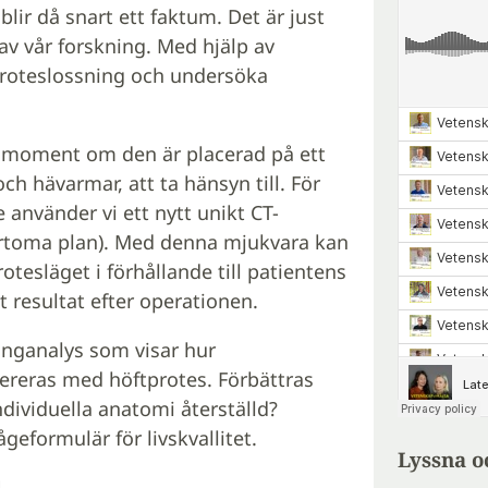
lir då snart ett faktum. Det är just
av vår forskning. Med hjälp av
roteslossning och undersöka
essmoment om den är placerad på ett
och hävarmar, att ta hänsyn till. För
 använder vi ett nytt unikt CT-
Ortoma plan). Med denna mjukvara kan
tesläget i förhållande till patientens
 resultat efter operationen.
nganalys som visar hur
reras med höftprotes. Förbättras
dividuella anatomi återställd?
geformulär för livskvallitet.
Lyssna o
N