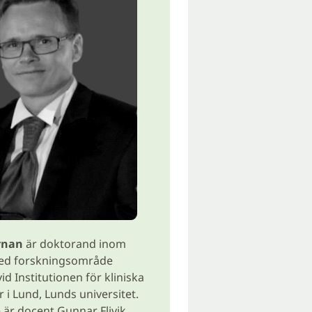
ernan
är doktorand inom
ed forskningsområde
id Institutionen för kliniska
 i Lund, Lunds universitet.
är docent Gunnar Flivik.