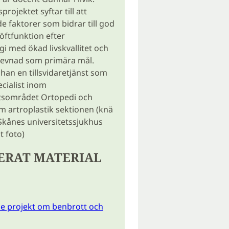
rojektet syftar till att
de faktorer som bidrar till god
ftfunktion efter
gi med ökad livskvallitet och
levnad som primära mål.
 han en tillsvidaretjänst som
cialist inom
sområdet Ortopedi och
m artroplastik sektionen (knä
 Skånes universitetssjukhus
t foto)
ERAT MATERIAL
e projekt om benbrott och