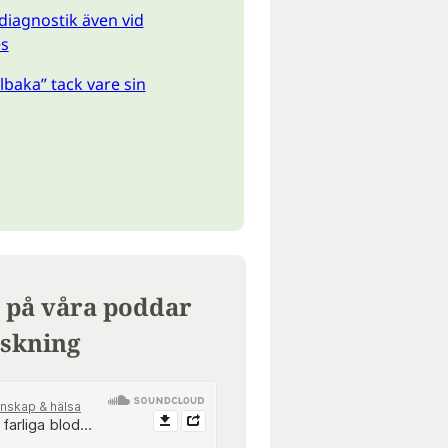
diagnostik även vid
es
illbaka” tack vare sin
 på våra poddar
skning