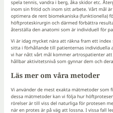
spela tennis, vandra i berg, åka skidor etc. Åte
inom sin fritid och inom sitt arbete. Vårt mål ä
optimera de rent biomekaniska (funktionella) f
höftproteskirurgin och därmed förbättra result
återställa den anatomi som är individuell för pa
Vi är idag mycket nära att räkna fram ett index
sitta i förhållande till patienternas individue
vi har nått vårt mål kommer artrospatienter att 
hållbar aktivitetsnivå som gynnar dem och deras 
Läs mer om våra metoder
Vi använder de mest exakta mätmetoder som finn
dessa mätmetoder kan vi följa hur höftprotese
rörelser är till viss del naturliga för protesen 
när en protes är på väg att lossna. I vissa fall l