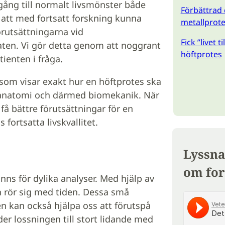
rgång till normalt livsmönster både
Förbättrad 
r att med fortsatt forskning kunna
metallprot
örutsättningarna vid
Fick ”livet t
aten. Vi gör detta genom att noggrant
höftprotes
tienten i fråga.
 som visar exakt hur en höftprotes ska
lla anatomi och därmed biomekanik. När
få bättre förutsättningar för en
fortsatta livskvallitet.
Lyssna
om for
s för dylika analyser. Med hjälp av
n rör sig med tiden. Dessa små
men kan också hjälpa oss att förutspå
eder lossningen till stort lidande med