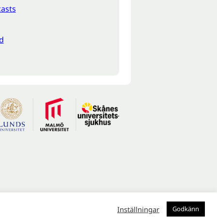
asts
d
Inställningar
Godkänn