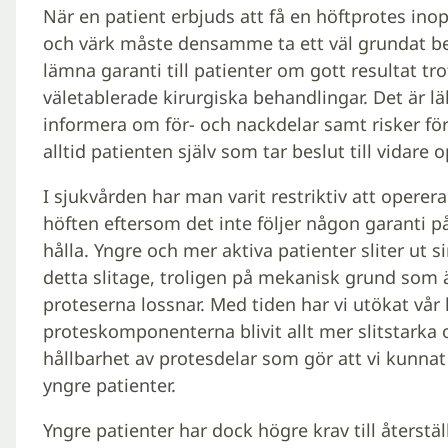
När en patient erbjuds att få en höftprotes in
och värk måste densamme ta ett väl grundat be
lämna garanti till patienter om gott resultat t
väletablerade kirurgiska behandlingar. Det är lä
informera om för- och nackdelar samt risker fö
alltid patienten själv som tar beslut till vidare
I sjukvården har man varit restriktiv att operera
höften eftersom det inte följer någon garanti 
hålla. Yngre och mer aktiva patienter sliter ut si
detta slitage, troligen på mekanisk grund som ä
proteserna lossnar. Med tiden har vi utökat vå
proteskomponenterna blivit allt mer slitstarka oc
hållbarhet av protesdelar som gör att vi kunnat 
yngre patienter.
Yngre patienter har dock högre krav till återstäl