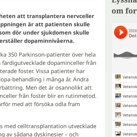
om for
heten att transplantera nervceller
ppningen är att patienten skulle
 som dör under sjukdomen skulle
terställer dopaminnivåerna.
ka 350 Parkinson-patienter över hela
n färdigutvecklade dopaminceller från
erade foster. Vissa patienter har
dopa-behandling i många år. Andra
örbättring. Men det är osannolikt att
eller från foster blir en rutinmetod.
ärför med att försöka odla fram
s med celltransplantation utvecklade
ling av sådana dyskinesier – och