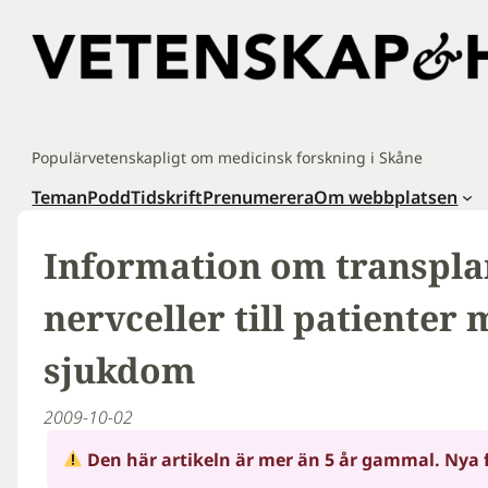
Hoppa
till
innehåll
Populärvetenskapligt om medicinsk forskning i Skåne
Teman
Podd
Tidskrift
Prenumerera
Om webbplatsen
Information om transpla
nervceller till patienter
sjukdom
2009-10-02
Den här artikeln är mer än 5 år gammal. Nya 