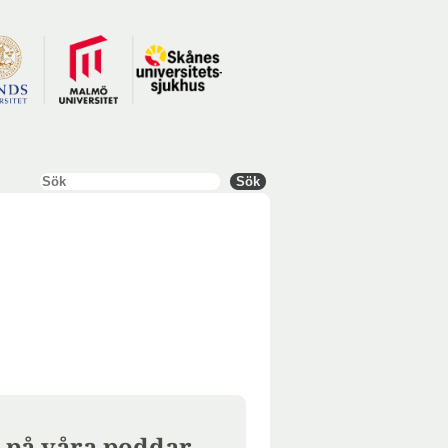
Sök
Sök
 på våra poddar