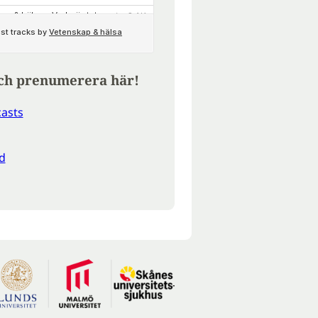
ch prenumerera här!
asts
d