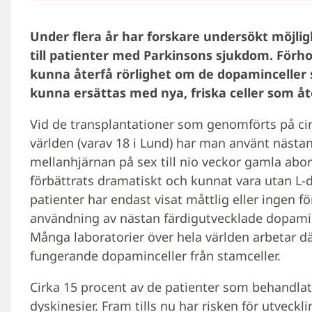
Under flera år har forskare undersökt möjlig
till patienter med Parkinsons sjukdom. Förho
kunna återfå rörlighet om de dopaminceller
kunna ersättas med nya, friska celler som å
Vid de transplantationer som genomförts på cir
världen (varav 18 i Lund) har man använt nästa
mellanhjärnan på sex till nio veckor gamla abort
förbättrats dramatiskt och kunnat vara utan L-
patienter har endast visat måttlig eller ingen f
användning av nästan färdigutvecklade dopaminc
Många laboratorier över hela världen arbetar d
fungerande dopaminceller från stamceller.
Cirka 15 procent av de patienter som behandlat
dyskinesier. Fram tills nu har risken för utveck