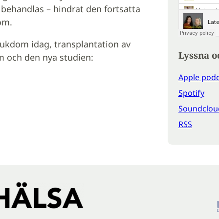
behandlas – hindrat den fortsatta
om.
ukdom idag, transplantation av
Lyssna o
om och den nya studien:
Apple podc
Spotify
Soundclou
RSS