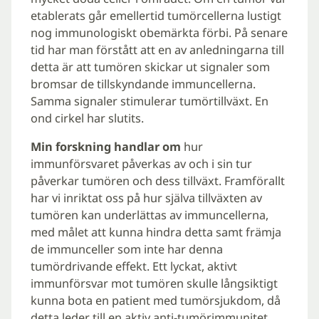
etablerats går emellertid tumörcellerna lustigt
nog immunologiskt obemärkta förbi. På senare
tid har man förstått att en av anledningarna till
detta är att tumören skickar ut signaler som
bromsar de tillskyndande immuncellerna.
Samma signaler stimulerar tumörtillväxt. En
ond cirkel har slutits.
Min forskning handlar om
hur
immunförsvaret påverkas av och i sin tur
påverkar tumören och dess tillväxt. Framförallt
har vi inriktat oss på hur själva tillväxten av
tumören kan underlättas av immuncellerna,
med målet att kunna hindra detta samt främja
de immunceller som inte har denna
tumördrivande effekt. Ett lyckat, aktivt
immunförsvar mot tumören skulle långsiktigt
kunna bota en patient med tumörsjukdom, då
detta leder till en aktiv anti-tumörimmunitet.