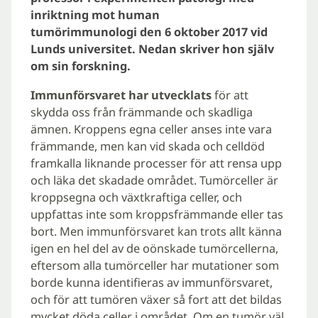
inriktning mot human
tumörimmunologi den 6 oktober 2017 vid
Lunds universitet. Nedan skriver hon själv
om sin forskning.
Immunförsvaret har utvecklats
för att
skydda oss från främmande och skadliga
ämnen. Kroppens egna celler anses inte vara
främmande, men kan vid skada och celldöd
framkalla liknande processer för att rensa upp
och läka det skadade området. Tumörceller är
kroppsegna och växtkraftiga celler, och
uppfattas inte som kroppsfrämmande eller tas
bort. Men immunförsvaret kan trots allt känna
igen en hel del av de oönskade tumörcellerna,
eftersom alla tumörceller har mutationer som
borde kunna identifieras av immunförsvaret,
och för att tumören växer så fort att det bildas
mycket döda celler i området. Om en tumör väl