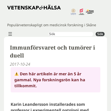
Hoppa
till
innehåll
Populärvetenskapligt om medicinsk forskning i Skåne
Sök
Sök
Immunförsvaret och tumörer i
duell
2017-10-24
Den här artikeln är mer än 5 år
gammal. Nya forskningsrön kan ha
tillkommit.
Karin Leandersson installerades som
professor i experimentell patologi med