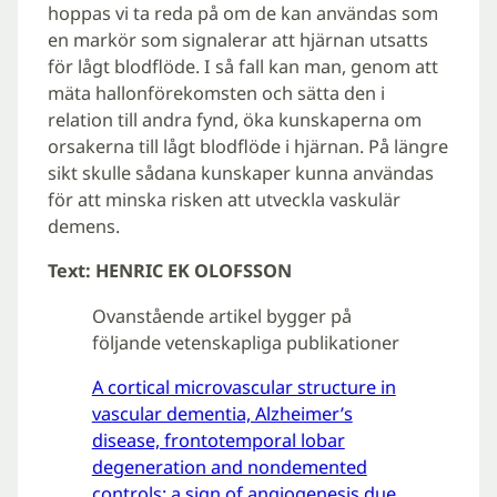
hoppas vi ta reda på om de kan användas som
en markör som signalerar att hjärnan utsatts
för lågt blodflöde. I så fall kan man, genom att
mäta hallonförekomsten och sätta den i
relation till andra fynd, öka kunskaperna om
orsakerna till lågt blodflöde i hjärnan. På längre
sikt skulle sådana kunskaper kunna användas
för att minska risken att utveckla vaskulär
demens.
Text: HENRIC EK OLOFSSON
Ovanstående artikel bygger på
följande vetenskapliga publikationer
A cortical microvascular structure in
vascular dementia, Alzheimer’s
disease, frontotemporal lobar
degeneration and nondemented
controls: a sign of angiogenesis due