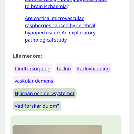
to brain ischaemia
?
Are cortical microvascular
raspberries caused by cerebral
hypoperfusion? An exploratory
pathological study
Läs mer om:
blodförsörjning
hallon
kärlnybildning
vaskulär demens
Hjärnan och nervsystemet
Vad forskar du om?