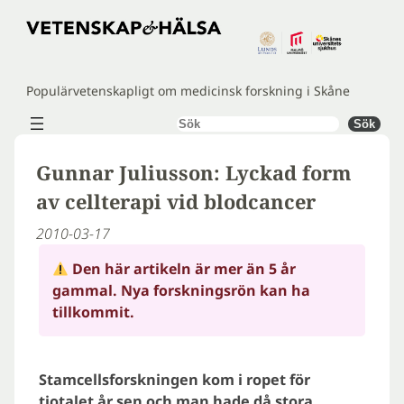
Hoppa
till
innehåll
Populärvetenskapligt om medicinsk forskning i Skåne
Sök
Sök
Gunnar Juliusson: Lyckad form
av cellterapi vid blodcancer
2010-03-17
Den här artikeln är mer än 5 år
gammal. Nya forskningsrön kan ha
tillkommit.
Stamcellsforskningen kom i ropet för
tiotalet år sen och man hade då stora