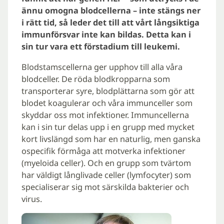
ännu omogna blodcellerna – inte stängs ner
i rätt tid, så leder det till att vårt långsiktiga
immunförsvar inte kan bildas. Detta kan i
sin tur vara ett förstadium till leukemi.
Blodstamscellerna ger upphov till alla våra
blodceller. De röda blodkropparna som
transporterar syre, blodplättarna som gör att
blodet koagulerar och våra immunceller som
skyddar oss mot infektioner. Immuncellerna
kan i sin tur delas upp i en grupp med mycket
kort livslängd som har en naturlig, men ganska
ospecifik förmåga att motverka infektioner
(myeloida celler). Och en grupp som tvärtom
har väldigt långlivade celler (lymfocyter) som
specialiserar sig mot särskilda bakterier och
virus.