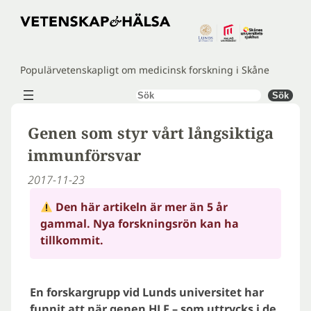
Hoppa
till
innehåll
Populärvetenskapligt om medicinsk forskning i Skåne
Sök
Sök
Genen som styr vårt långsiktiga
immunförsvar
2017-11-23
Den här artikeln är mer än 5 år
gammal. Nya forskningsrön kan ha
tillkommit.
En forskargrupp vid Lunds universitet har
funnit att när genen HLF – som uttrycks i de