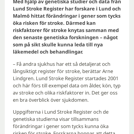
Med hjälp av genetiska studier och data från
Lund Stroke Register har forskare i Lund och
Malmö hittat förändringar i gener som tycks
öka risken för stroke. Därmed kan
riskfaktorer för stroke knytas samman med
den senaste genetiska forskningen – något
som på sikt skulle kunna leda till nya
läkemedel och behandlingar.
– Få andra sjukhus har ett så detaljerat och
långsiktigt register för stroke, berättar Arne
Lindgren. Lund Stroke Register startades 2001
och här förs till exempel data om ålder, kön, typ
av stroke och olika riskfaktorer in. Det ger oss
en bra överblick över sjukdomen.
Uppgifterna i Lund Stroke Register och de
genetiska studierna visar tillsammans
förändringar i gener som tycks kunna öka
risken för stroke. Forskarna hoppas att detta