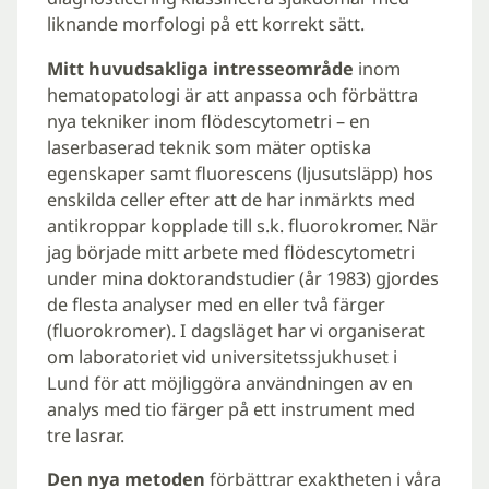
liknande morfologi på ett korrekt sätt.
Mitt huvudsakliga intresseområde
inom
hematopatologi är att anpassa och förbättra
nya tekniker inom flödescytometri – en
laserbaserad teknik som mäter optiska
egenskaper samt fluorescens (ljusutsläpp) hos
enskilda celler efter att de har inmärkts med
antikroppar kopplade till s.k. fluorokromer. När
jag började mitt arbete med flödescytometri
under mina doktorandstudier (år 1983) gjordes
de flesta analyser med en eller två färger
(fluorokromer). I dagsläget har vi organiserat
om laboratoriet vid universitetssjukhuset i
Lund för att möjliggöra användningen av en
analys med tio färger på ett instrument med
tre lasrar.
Den nya metoden
förbättrar exaktheten i våra