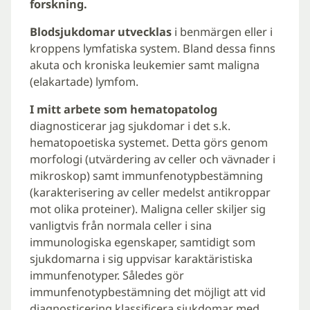
forskning.
Blodsjukdomar utvecklas
i benmärgen eller i
kroppens lymfatiska system. Bland dessa finns
akuta och kroniska leukemier samt maligna
(elakartade) lymfom.
I mitt arbete som hematopatolog
diagnosticerar jag sjukdomar i det s.k.
hematopoetiska systemet. Detta görs genom
morfologi (utvärdering av celler och vävnader i
mikroskop) samt immunfenotypbestämning
(karakterisering av celler medelst antikroppar
mot olika proteiner). Maligna celler skiljer sig
vanligtvis från normala celler i sina
immunologiska egenskaper, samtidigt som
sjukdomarna i sig uppvisar karaktäristiska
immunfenotyper. Således gör
immunfenotypbestämning det möjligt att vid
diagnosticering klassificera sjukdomar med