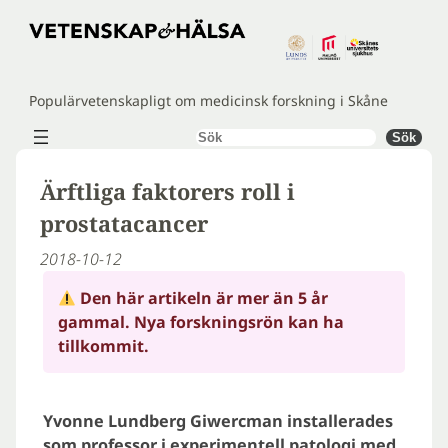
Hoppa
till
innehåll
Populärvetenskapligt om medicinsk forskning i Skåne
Sök
Sök
Ärftliga faktorers roll i
prostatacancer
2018-10-12
Den här artikeln är mer än 5 år
gammal. Nya forskningsrön kan ha
tillkommit.
Yvonne Lundberg Giwercman installerades
som professor i experimentell patologi med