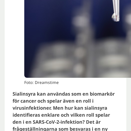
Foto: Dreamstime
Sialinsyra kan användas som en biomarkör
för cancer och spelar även en roll i
virusinfektioner. Men hur kan sialinsyra
identifieras enklare och vilken roll spelar
den i en SARS-CoV-2-infektion? Det är
frågeställningarna som besvaras i en ny