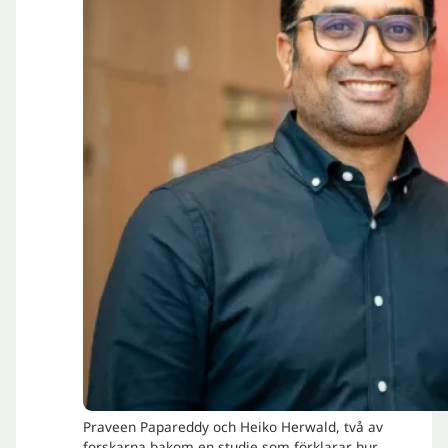
Praveen Papareddy och Heiko Herwald, två av
forskarna bakom en studie som förklarar hur