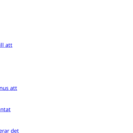
ll att
nus att
ntat
erar det