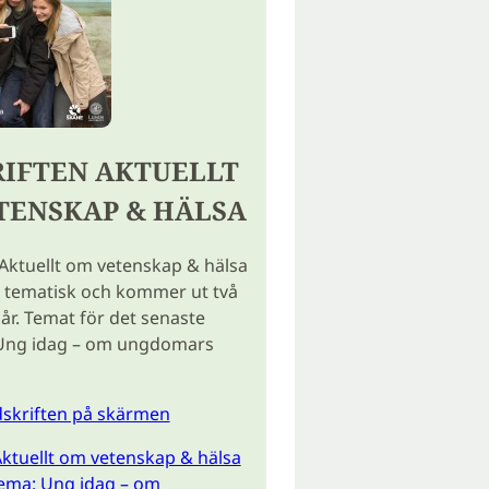
RIFTEN AKTUELLT
TENSKAP & HÄLSA
 Aktuellt om vetenskap & hälsa
r tematisk och kommer ut två
år. Temat för det senaste
Ung idag – om ungdomars
idskriften på skärmen
ktuellt om vetenskap & hälsa
Tema: Ung idag – om