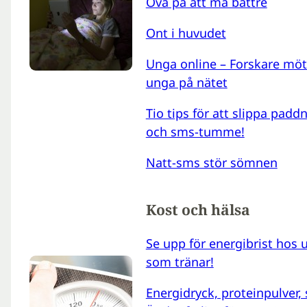
Öva på att må bättre
Ont i huvudet
Unga online – Forskare möt
unga på nätet
Tio tips för att slippa padd
och sms-tumme!
Natt-sms stör sömnen
Kost och hälsa
Se upp för energibrist hos 
som tränar!
Energidryck, proteinpulver,