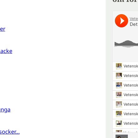
er
nacke
unga
 socker…