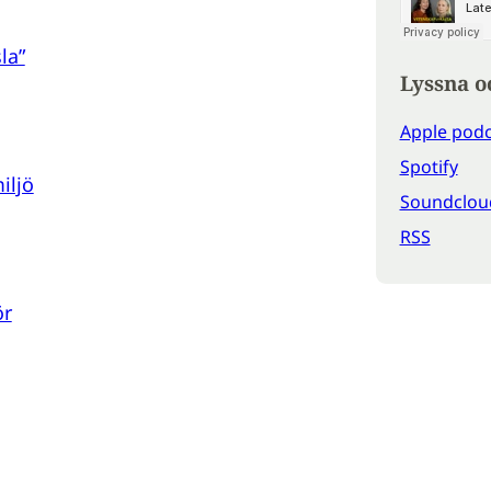
la”
Lyssna o
Apple podc
Spotify
iljö
Soundclou
RSS
ör