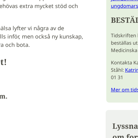
behövas extra mycket stöd och
ungdomars 
BESTÄ
lsa lyfter vi några av de
Tidskriften
s inför, men också ny kunskap,
beställas u
ra och bota.
Medicinska 
t!
Kontakta Ka
Ståhl:
Katri
01 31
Mer om tid
.m.
Lyssna
om for