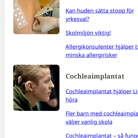
Kan huden sätta stopp för
yrkesval?
Skolmiljön viktig!
Allergikonsulenter hjälper ti
minska allergirisker
Cochleaimplantat
Cochleaimplantat hjälper Li
höra
Fler barn med cochleaimpla
väljer vanlig skola
Cochleaimplantat – så fung