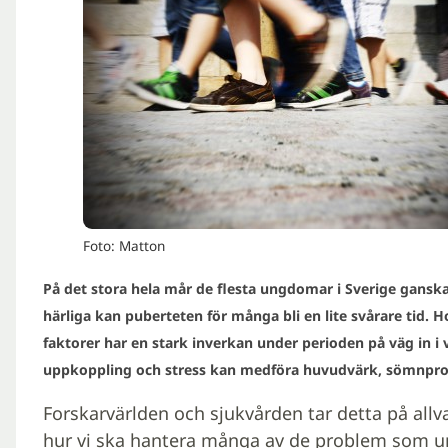
Foto: Matton
På det stora hela mår de flesta ungdomar i Sverige gans
härliga kan puberteten för många bli en lite svårare tid. 
faktorer har en stark inverkan under perioden på väg in i v
uppkoppling och stress kan medföra huvudvärk, sömnprob
Forskarvärlden och sjukvården tar detta på allva
hur vi ska hantera många av de problem som u