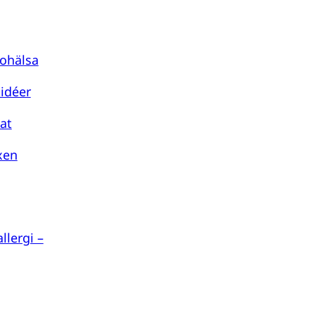
 ohälsa
idéer
at
uxen
llergi –