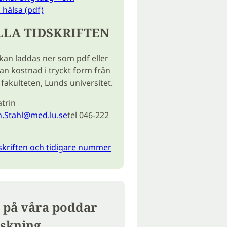
hälsa (pdf)
LLA TIDSKRIFTEN
 kan laddas ner som pdf eller
tan kostnad i tryckt form från
fakulteten, Lunds universitet.
trin
n.Stahl@med.lu.se
tel 046-222
skriften och tidigare nummer
 på våra poddar
skning