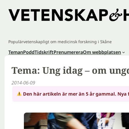
Hoppa
till
innehåll
Populärvetenskapligt om medicinsk forskning i Skåne
Teman
Podd
Tidskrift
Prenumerera
Om webbplatsen
Tema: Ung idag – om ung
2014-06-09
Den här artikeln är mer än 5 år gammal. Nya 