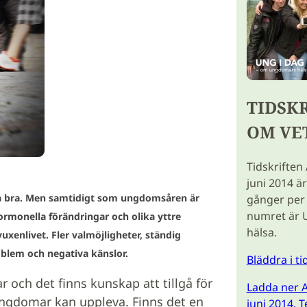
TIDSK
OM VE
Tidskriften
juni 2014 ä
ka bra. Men samtidigt som ungdomsåren är
gånger per 
numret är 
Hormonella förändringar och olika yttre
hälsa.
uxenlivet. Fler valmöjligheter, ständig
lem och negativa känslor.
Bläddra i t
r och det finns kunskap att tillgå för
Ladda ner A
ngdomar kan uppleva. Finns det en
juni 2014. 