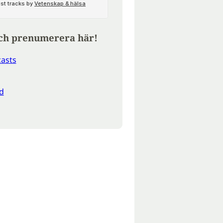
ch prenumerera här!
asts
d