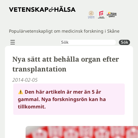
Hoppa
till
innehåll
Populärvetenskapligt om medicinsk forskning i Skåne
Sök
Sök
Nya sätt att behålla organ efter
trans­plan­ta­tion
2014-02-05
Den här artikeln är mer än 5 år
gammal. Nya forskningsrön kan ha
tillkommit.