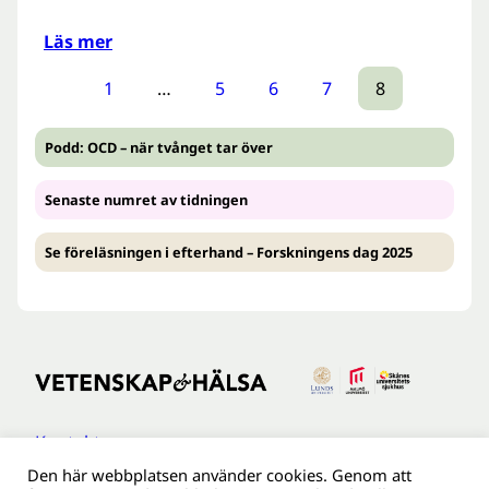
Läs mer
1
…
5
6
7
8
Podd: OCD – när tvånget tar över
Senaste numret av tidningen
Se föreläsningen i efterhand – Forskningens dag 2025
Kontakt
Den här webbplatsen använder cookies. Genom att
Tillgänglighetsredogöreldse