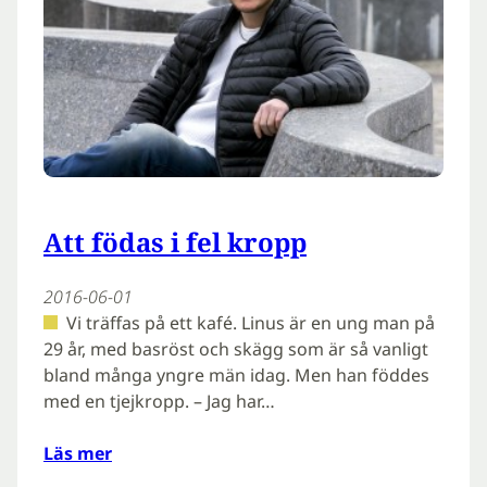
Att födas i fel kropp
2016-06-01
Vi träffas på ett kafé. Linus är en ung man på
29 år, med basröst och skägg som är så vanligt
bland många yngre män idag. Men han föddes
med en tjejkropp. – Jag har…
Läs mer