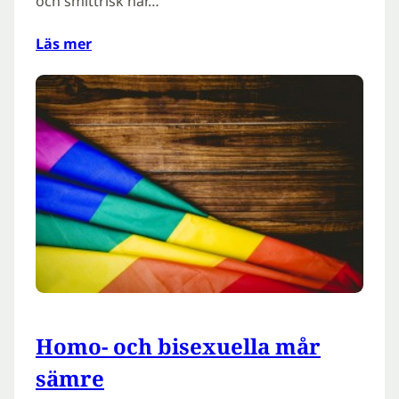
och smittrisk när…
Läs mer
Homo- och bisexuella mår
sämre