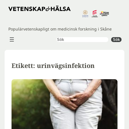
Hoppa
till
innehåll
Populärvetenskapligt om medicinsk forskning i Skåne
Sök
Sök
Etikett:
urinvägsinfektion