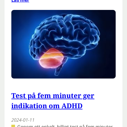
Läs mer
Test på fem minuter ger
indikation om ADHD
2024-01-11
Genom ett enkelt, billigt test på fem minuter