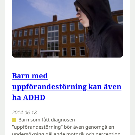
Barn med
uppförandestörning kan även
ha ADHD
2014-06-18
Barn som fått diagnosen
”uppförandestörning” bör även genomgå en
undersökning gällande motorik och perception.