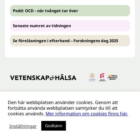
Podd: OCD – när tvånget tar över
Senaste numret av tidningen
Se föreläsningen i efterhand – Forskningens dag 2025
Kontakt
Den här webbplatsen använder cookies. Genom att
Tillgänglighetsredogöreldse
fortsätta använda webbplatsen samtycker du till att
cookies används.
Mer information om cookies finns här.
Om webbplatsen
Behandling av personuppgifter
Inställningar
Godkänn