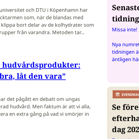
Senast
 universitet och DTU i Köpenhamn har
tidnin
jocktarmen som, när de blandas med
 klippa bort delar av de kolhydrater som
Missa inte!
grupper från varandra. Metoden tar…
Nya numret
tidningen ä
äntligen hä
 hudvårdsprodukter:
bra, låt den vara”
EVENEMA
har det pågått en debatt om ungas
Se före
ad hudvård. Men faktum är att vi alla,
dera en extra gång på vad vi smörjer in
efterh
dag 20