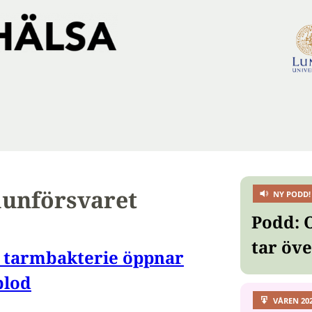
unförsvaret
NY PODD!
Podd: 
tar öv
 tarmbakterie öppnar
blod
VÅREN 20