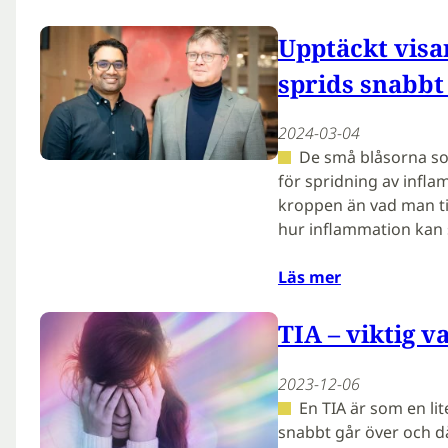
Upptäckt visa
sprids snabbt
2024-03-04
De små blåsorna som
för spridning av infla
kroppen än vad man tid
hur inflammation kan 
Läs mer
TIA – viktig v
2023-12-06
En TIA är som en li
snabbt går över och 