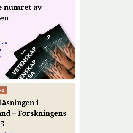
e numret av
gen
 av
r
r!
NG
läsningen i
and – Forskningens
25