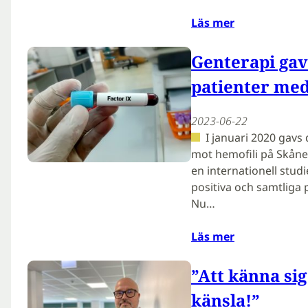
Läs mer
Genterapi gav
patienter me
2023-06-22
I januari 2020 gav
mot hemofili på Skåne
en internationell studi
positiva och samtliga 
Nu…
Läs mer
”Att känna sig
känsla!”