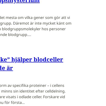
det mesta om vilka gener som gör att vi
dgrupp. Däremot är inte mycket känt om
 blodgruppsmolekyler hos personer
ande blodgrupp.…
e” hjälper blodceller
de är
orm av specifika proteiner – i cellens
 minns sin identitet efter celldelning.
e visats i odlade celler. Forskare vid
nu för första…