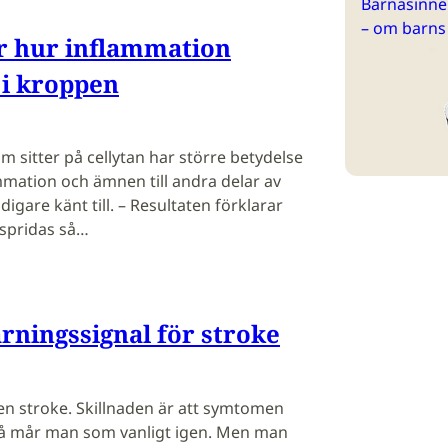
Barnasinne 
– om barns
r hur inflammation
 i kroppen
 sitter på cellytan har större betydelse
mmation och ämnen till andra delar av
igare känt till. – Resultaten förklarar
spridas så…
arningssignal för stroke
ten stroke. Skillnaden är att symtomen
då mår man som vanligt igen. Men man