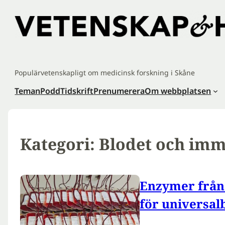
Hoppa
till
innehåll
Populärvetenskapligt om medicinsk forskning i Skåne
Teman
Podd
Tidskrift
Prenumerera
Om webbplatsen
Kategori:
Blodet och imm
Enzymer från
för universal