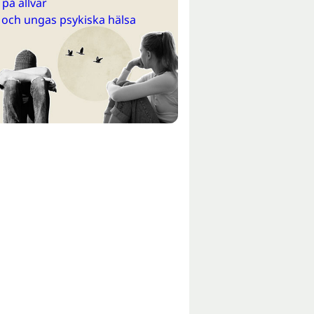
på allvar
 och ungas psykiska hälsa