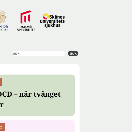
Sök
Sök
OCD – när tvånget
er
26