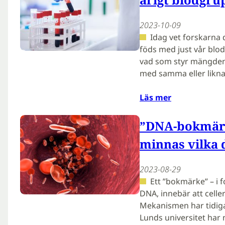
2023-10-09
Idag vet forskarna 
föds med just vår blo
vad som styr mängden
med samma eller likn
Läs mer
”DNA-bokmärk
minnas vilka 
2023-08-29
Ett ”bokmärke” – i f
DNA, innebär att celler
Mekanismen har tidigar
Lunds universitet har 