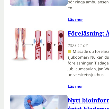
bör ringa ambulansen f
en…
Läs mer
Föreläsning:
2023-11-07
Missade du föreläs
sjukdomar? Nu kan du 
föreläsningen Tisdagen
Jubileumsaulan, Jan W
universitetssjukhus i…
Läs mer
Nytt bioinfor
årigt blodgr