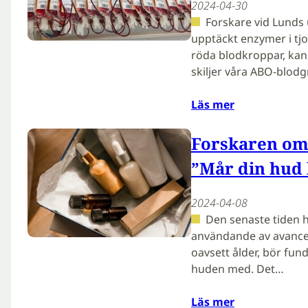
2024-04-30
Forskare vid Lunds
upptäckt enzymer i t
röda blodkroppar, kan
skiljer våra ABO-blod
Läs mer
Forskaren om
”Mår din hud 
2024-04-08
Den senaste tiden 
användande av avancer
oavsett ålder, bör fun
huden med. Det…
Läs mer