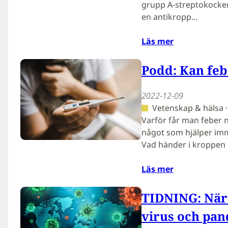
grupp A-streptokocker
en antikropp…
Läs mer
Podd: Kan feb
2022-12-09
Vetenskap & hälsa 
Varför får man feber n
något som hjälper im
Vad händer i kroppen
Läs mer
TIDNING: När 
virus och pa