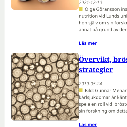
2021-12-10
Olga Göransson ins
nutrition vid Lunds un
hon själv om sin forskn
annat på grund av de
Läs mer
Övervikt, brö
strategier
2019-05-24
Bild: Gunnar Menande
kärlsjukdomar är känt,
spela en roll vid brös
sin forskning om det
Läs mer