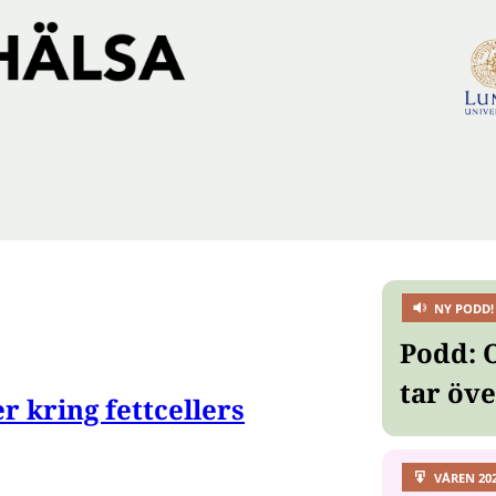
NY PODD!
Podd: 
tar öv
r kring fettcellers
VÅREN 20