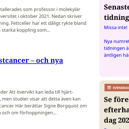
Senast
tallerades som professor i molekylär
tidnin
iversitet i oktober 2021. Nedan skriver
ing. Fettceller har ett dåligt rykte bland
Missa inte!
n starka koppling som…
Nya numret
tidningen ä
äntligen hä
stcancer – och nya
EVENEMA
r Att övervikt kan leda till hjärt-
Se före
 men studier visar att detta även kan
tcancer. Här berättar Signe Borgquist om
efterh
ta och om förhoppningen…
dag 20