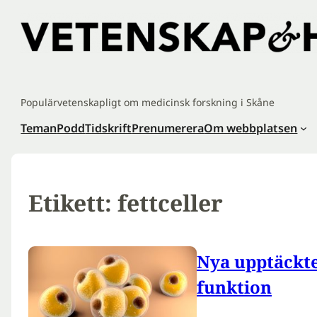
Hoppa
till
innehåll
Populärvetenskapligt om medicinsk forskning i Skåne
Teman
Podd
Tidskrift
Prenumerera
Om webbplatsen
Etikett:
fettceller
Nya upptäckte
funktion