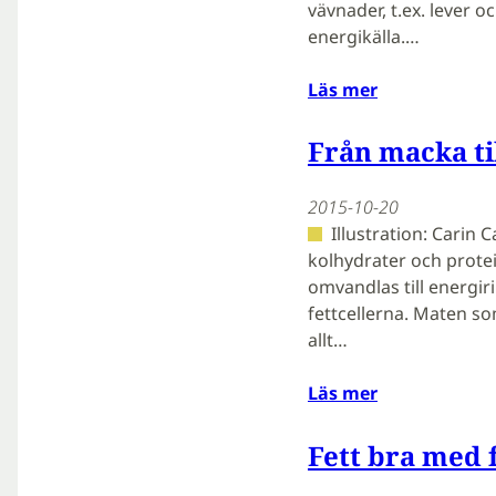
vävnader, t.ex. lever 
energikälla.…
Läs mer
Från macka til
2015-10-20
Illustration: Carin 
kolhydrater och prote
omvandlas till energir
fettcellerna. Maten som
allt…
Läs mer
Fett bra med 