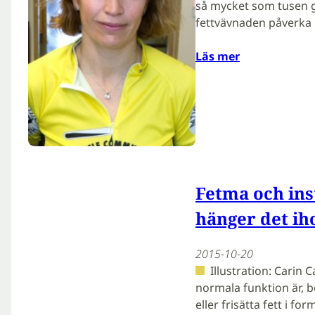
så mycket som tusen g
fettvävnaden påverka 
Läs mer
Fetma och ins
hänger det ih
2015-10-20
Illustration: Carin
normala funktion är, 
eller frisätta fett i fo