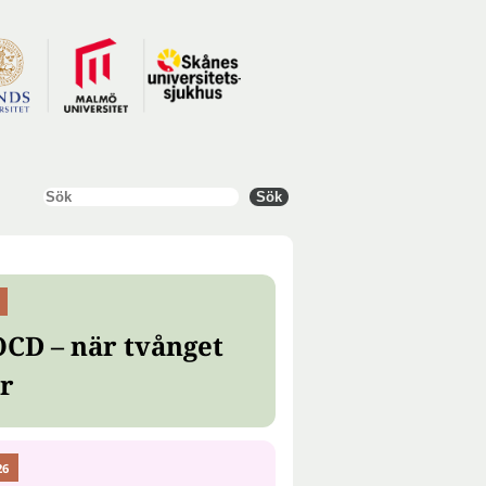
Sök
Sök
OCD – när tvånget
er
26