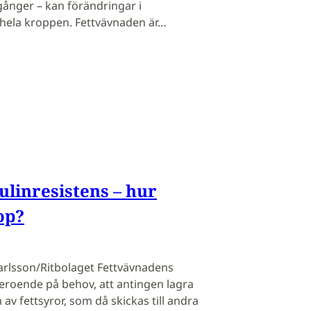
ånger – kan förändringar i
hela kroppen. Fettvävnaden är…
ulinresistens – hur
op?
 Carlsson/Ritbolaget Fettvävnadens
beroende på behov, att antingen lagra
rm av fettsyror, som då skickas till andra