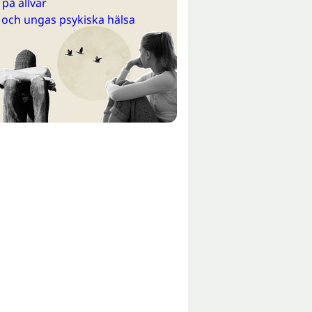
på allvar
 och ungas psykiska hälsa