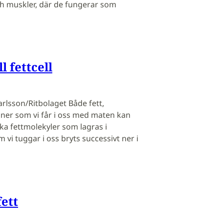
och muskler, där de fungerar som
l fettcell
Carlsson/Ritbolaget Både fett,
iner som vi får i oss med maten kan
ika fettmolekyler som lagras i
 vi tuggar i oss bryts successivt ner i
fett