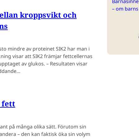
Barnasinne 
– om barns
llan kroppsvikt och
ens
esto mindre av proteinet SIK2 har man i
skning visar att SIK2 främjar fettcellernas
upptaget av glukos. – Resultaten visar
kyddande…
 fett
ssant på många olika sätt. Förutom sin
andera – den kan faktisk öka sin volym