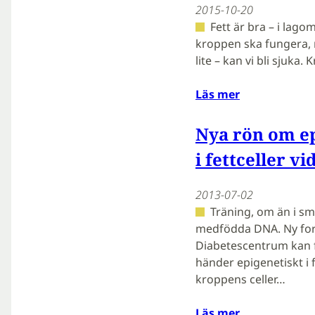
2015-10-20
Fett är bra – i lago
kroppen ska fungera, m
lite – kan vi bli sjuka
Läs mer
Nya rön om ep
i fettceller vi
2013-07-02
Träning, om än i sm
medfödda DNA. Ny fors
Diabetescentrum kan 
händer epigenetiskt i fe
kroppens celler…
Läs mer