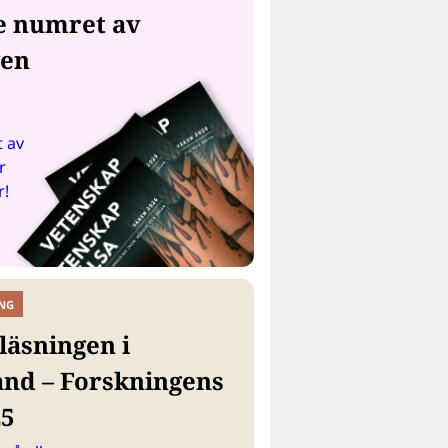
e numret av
gen
 av
r
r!
NG
läsningen i
and – Forskningens
25