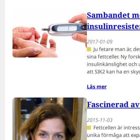
Sambandet me
insulinresist
2017-01-09
Ju fetare man är, d
sina fettceller. Ny for
insulinkänslighet och 
att SIK2 kan ha en s
Läs mer
Fascinerad av
2015-11-03
Fettcellen är intre
unika förmåga att exp