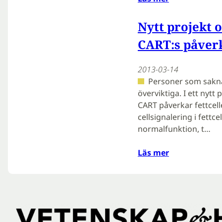
Nytt projekt
CART:s påverk
2013-03-14
Personer som sakna
överviktiga. I ett nytt
CART påverkar fettcell
cellsignalering i fettce
normalfunktion, t…
Läs mer