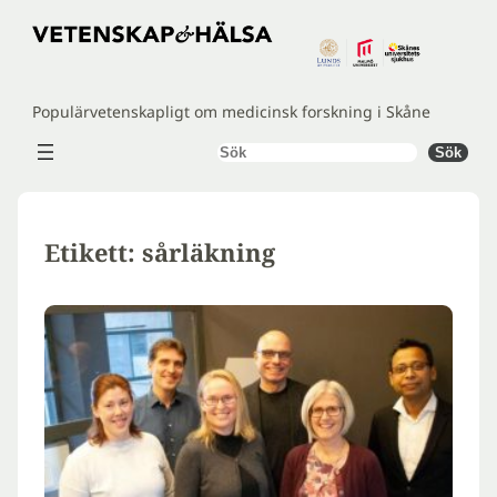
Hoppa
till
innehåll
Populärvetenskapligt om medicinsk forskning i Skåne
Sök
Sök
Etikett:
sårläkning