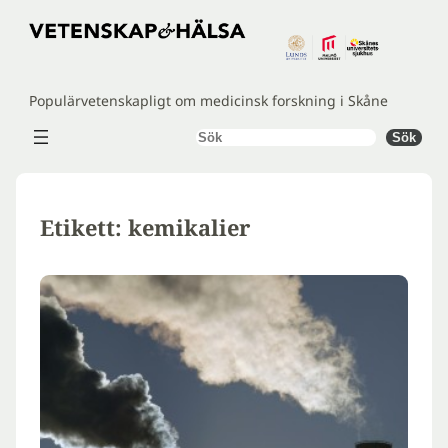
Hoppa
till
innehåll
Populärvetenskapligt om medicinsk forskning i Skåne
Sök
Sök
Etikett:
kemikalier