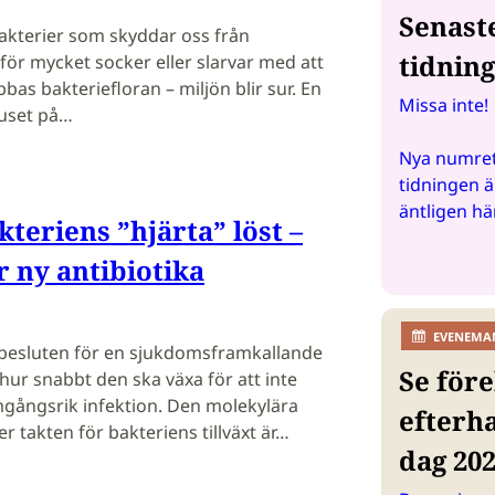
Senast
akterier som skyddar oss från
tidnin
 för mycket socker eller slarvar med att
bas bakteriefloran – miljön blir sur. En
Missa inte!
juset på…
Nya numret
tidningen ä
äntligen hä
teriens ”hjärta” löst –
r ny antibiotika
EVENEMA
e besluten för en sjukdomsframkallande
Se före
 hur snabbt den ska växa för att inte
mgångsrik infektion. Den molekylära
efterh
takten för bakteriens tillväxt är…
dag 20