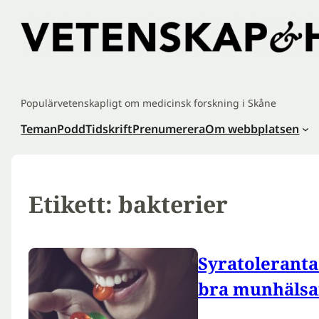
Hoppa
till
innehåll
Populärvetenskapligt om medicinsk forskning i Skåne
Teman
Podd
Tidskrift
Prenumerera
Om webbplatsen
Etikett:
bakterier
Syratoleranta
bra munhäls