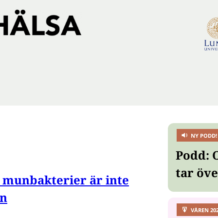
NY PODD!
Podd: 
tar öv
 munbakterier är inte
an
VÅREN 20