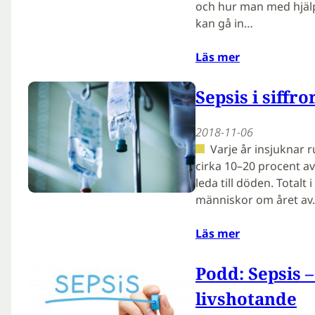
och hur man med hjälp
kan gå in…
Läs mer
Sepsis i siffro
2018-11-06
Varje år insjuknar r
cirka 10–20 procent av 
leda till döden. Totalt
människor om året a
Läs mer
Podd: Sepsis –
livshotande