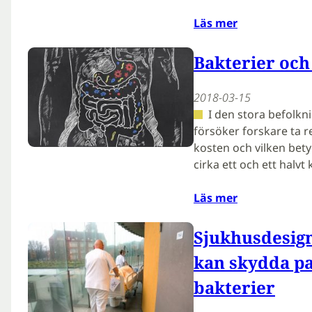
Läs mer
Bakterier och
2018-03-15
I den stora befolk
försöker forskare ta r
kosten och vilken bety
cirka ett och ett halvt 
Läs mer
Sjukhusdesign
kan skydda pa
bakterier