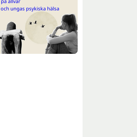
på allvar
 och ungas psykiska hälsa