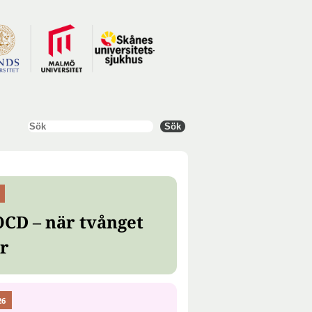
Sök
Sök
OCD – när tvånget
er
26