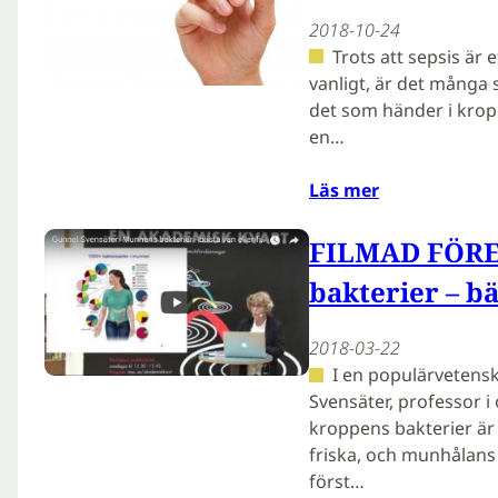
2018-10-24
Trots att sepsis är e
vanligt, är det många 
det som händer i kropp
en…
Läs mer
FILMAD FÖRE
bakterier – bä
2018-03-22
I en populärvetensk
Svensäter, professor i
kroppens bakterier är 
friska, och munhålans 
först…