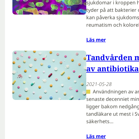
sjukdomar i kroppen ha
tyder på att bakteri
kan påverka sjukdomsf
reumatism och kolorek
Läs mer
Tandvården m
av antibiotika
2021-05-28
Användningen av an
senaste decenniet min
ligger bakom nedgång
tandläkare ut mest i Sv
säkerhets…
Läs mer