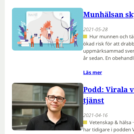
Munhälsan sk
2021-05-28
Hur munnen och tä
ökad risk för att drabb
uppmärksammad svensk
år sedan. En obehandl
Läs mer
Podd: Virala 
tjänst
2021-04-16
Vetenskap & hälsa ·
har tidigare i podden