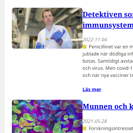
Detektiven som
immunsyste
2022-11-04
Penicillinet var en
jublade när dödliga i
botas. Samtidigt avst
och virus. Men covid-1
och när nya vacciner 
Läs mer
Munnen och k
2021-05-28
Forskningsintresse