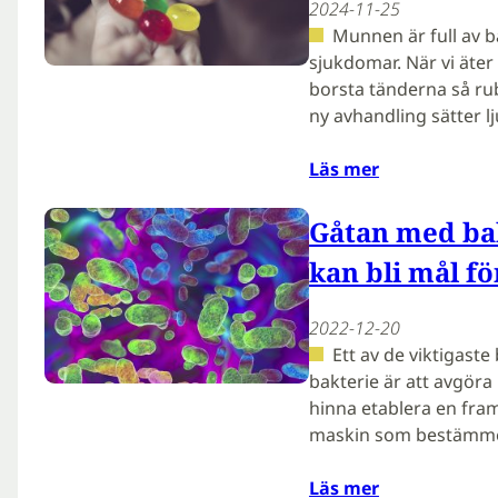
2024-11-25
Munnen är full av b
sjukdomar. När vi äter
borsta tänderna så rub
ny avhandling sätter l
Läs mer
Gåtan med bak
kan bli mål fö
2022-12-20
Ett av de viktigast
bakterie är att avgöra
hinna etablera en fra
maskin som bestämmer 
Läs mer