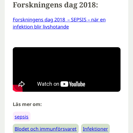
Forskningens dag 2018:
Forskningens dag 2018 – SEPSIS – när en
infektion blir livshotande
Läs mer om:
sepsis
Blodet och immunförsvaret
Infektioner