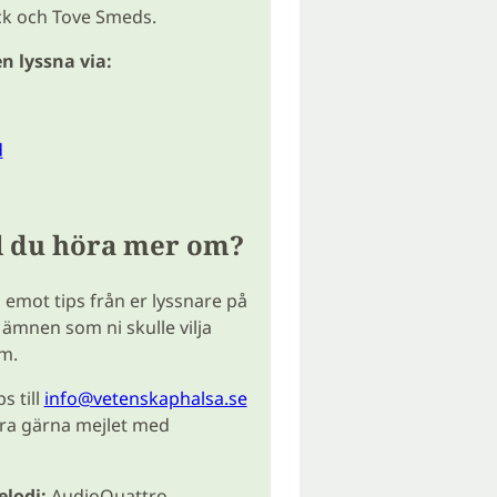
ck och Tove Smeds.
n lyssna via:
d
ll du höra mer om?
a emot tips från er lyssnare på
 ämnen som ni skulle vilja
m.
s till
info@vetenskaphalsa.se
ra gärna mejlet med
lodi:
AudioQuattro,