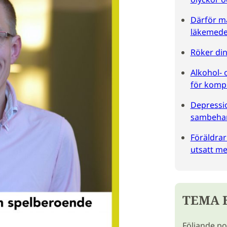
Därför må
läkemede
Röker din
Alkohol- 
för kompl
Depressi
sambeha
Föräldrar
utsatt me
TEMA 
Följande pod