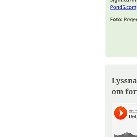
Pond5.com
Foto:
Roger
Lyssna
om for