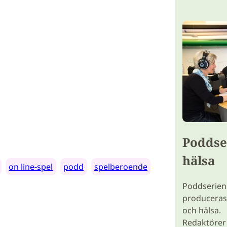
Poddse
hälsa
on line-spel
podd
spelberoende
Poddserien
produceras
och hälsa.
Redaktörer 