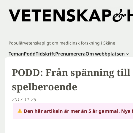
Hoppa
till
innehåll
Populärvetenskapligt om medicinsk forskning i Skåne
Teman
Podd
Tidskrift
Prenumerera
Om webbplatsen
PODD: Från spänning till
spelberoende
2017-11-29
Den här artikeln är mer än 5 år gammal. Nya 