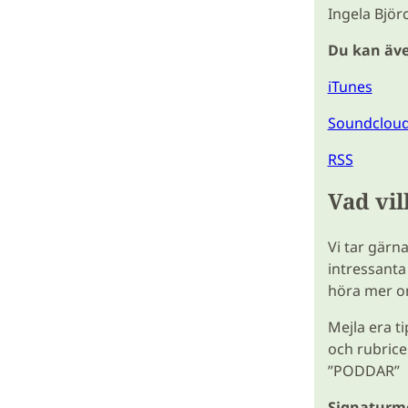
Ingela Björ
Du kan äve
iTunes
Soundclou
RSS
Vad vi
Vi tar gärn
intressanta
höra mer o
Mejla era tip
och rubrice
”PODDAR”
Signaturme