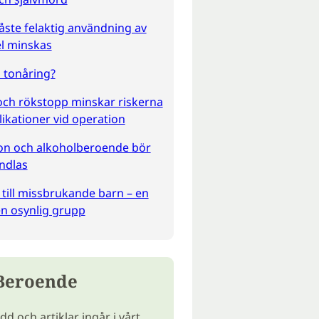
ste felaktig användning av
l minskas
 tonåring?
och rökstopp minskar riskerna
ikationer vid operation
on och alkoholberoende bör
ndlas
 till missbrukande barn – en
n osynlig grupp
Beroende
d och artiklar ingår i vårt