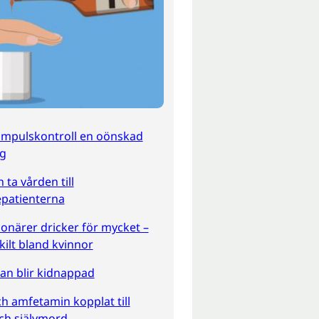
impulskontroll en oönskad
ng
 ta vården till
patienterna
ionärer dricker för mycket –
kilt bland kvinnor
an blir kidnappad
h amfetamin kopplat till
ch självmord