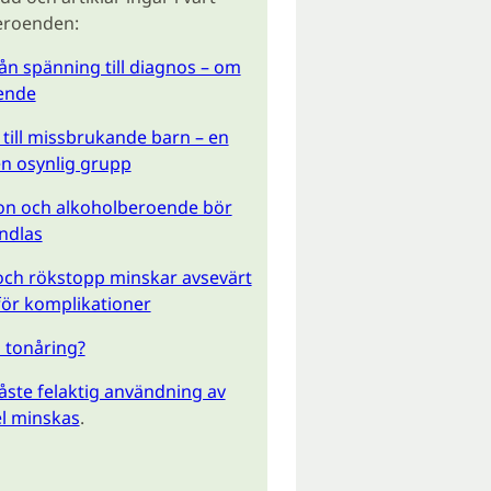
eroenden:
n spänning till diagnos – om
ende
 till missbrukande barn – en
n osynlig grupp
on och alkoholberoende bör
ndlas
och rökstopp minskar avsevärt
för komplikationer
 tonåring?
ste felaktig användning av
l minskas
.