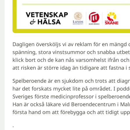
Dagligen översköljs vi av reklam för en mängd o
spänning, stora vinstsummor och snabba utbetal
klick bort och de kan nås varsomhelst ifrån oc
att risken är större idag än tidigare att fastna 
Spelberoende är en sjukdom och trots att diagn
har det forskats mycket lite på området. I podde
Sveriges förste medicinprofessor i spelberoend
Han är också läkare vid Beroendecentrum i Mal
första hand om att förebygga och att tidigt u
.