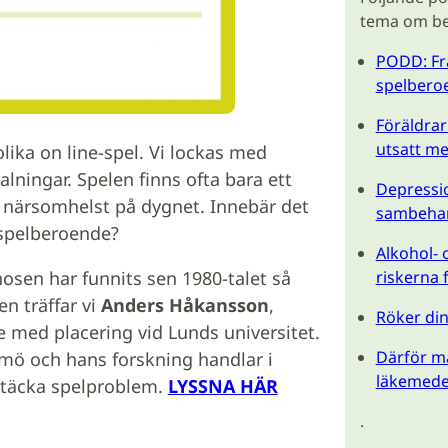
tema om b
PODD: Frå
spelbero
Föräldrar
utsatt me
lika on line-spel. Vi lockas med
ningar. Spelen finns ofta bara ett
Depressi
h närsomhelst på dygnet. Innebär det
sambeha
i spelberoende?
Alkohol- 
osen har funnits sen 1980-talet så
riskerna 
n träffar vi
Anders Håkansson
,
Röker din
e med placering vid Lunds universitet.
Därför må
mö och hans forskning handlar i
läkemede
pptäcka spelproblem.
LYSSNA HÄR
.