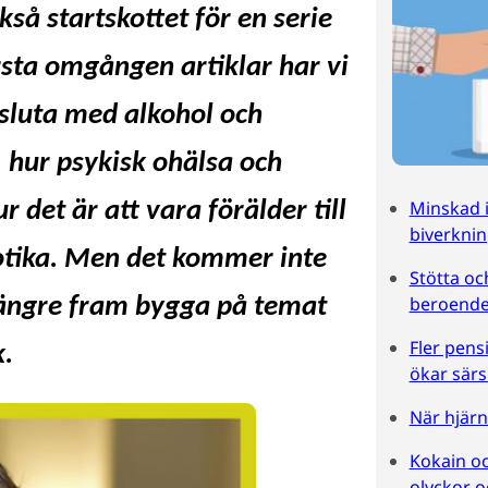
å startskottet för en serie
rsta omgången artiklar har vi
 sluta med alkohol och
 hur psykisk ohälsa och
Minskad 
 det är att vara förälder till
biverkni
otika. Men det kommer inte
Stötta och
beroende
 längre fram bygga på temat
Fler pens
k.
ökar särs
När hjärn
Kokain oc
olyckor o