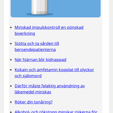
Minskad impulskontroll en oönskad
biverkning
Stötta och ta vården till
beroendepatienterna
När hjärnan blir kidnappad
Kokain och amfetamin kopplat till olyckor
och självmord
Därför måste felaktig användning av
läkemedel minskas
Röker din tonåring?
Alkohol- och rökstopp minskar riskerna för