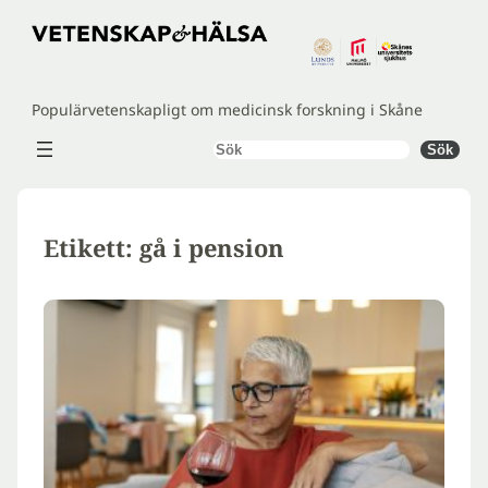
Hoppa
till
innehåll
Populärvetenskapligt om medicinsk forskning i Skåne
Sök
Sök
Etikett:
gå i pension