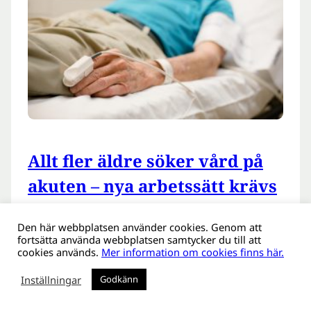
Allt fler äldre söker vård på
akuten – nya arbetssätt krävs
2025-11-17
Den här webbplatsen använder cookies. Genom att
Gruppen äldre personer som söker vård på
fortsätta använda webbplatsen samtycker du till att
cookies används.
Mer information om cookies finns här.
akutmottagningarna ökar. Men dagens
arbetssätt är ofta utformade efter yngre
Inställningar
Godkänn
personer. En ny avhandling från Lunds
universitet ringar in behovet av att uppdatera