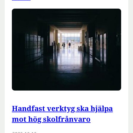
Handfast verktyg ska hjälpa
mot hög skolfrånvaro