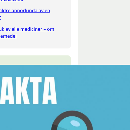
äldre annorlunda av en
?
k av alla mediciner – om
äkemedel