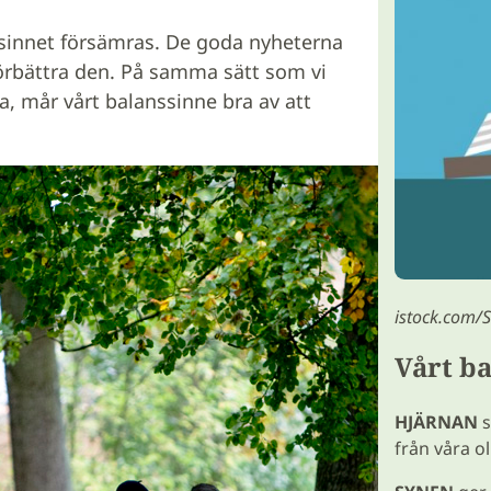
anssinnet försämras. De goda nyheterna
 förbättra den. På samma sätt som vi
a, mår vårt balanssinne bra av att
istock.com/
Vårt b
HJÄRNAN
s
från våra o