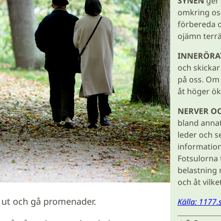
SYNEN
ger 
omkring oss
förbereda o
ojämn terr
INNERÖRA
och skickar 
på oss. Om 
åt höger ök
NERVER O
bland annat
leder och s
information 
Fotsulorna
belastning 
och åt vilke
å ut och gå promenader.
Källa: 1177.