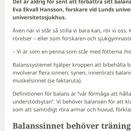
Det är aldrig för sent att förbättra sitt bal
Eva Ekvall Hansson, forskare vid Lunds unive
universitetssjukhus.
Även när vi står så stilla vi bara kan, rör vi os
rörelser – eller som forskaren och sjukgymnast
­– Vi är som en penna som står med fötterna ihop
Balanssystemet hjälper kroppen att bibehålla ba
involverar flera sinnen; synen, innerörats bala
muskelsinnet (se faktaruta).
Definitionen för balans är ”vår förmåga att hå
understödsytan”. Vi behöver balansen för att kla
som att samtidigt röra armar och huvud, förkla
Balanssinnet behöver träning