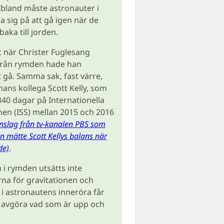
 Ibland måste astronauter i
a sig på att gå igen när de
aka till jorden.
t när Christer Fuglesang
från rymden hade han
 gå. Samma sak, fast värre,
hans kollega Scott Kelly, som
40 dagar på Internationella
en (ISS) mellan 2015 och 2016
t inslag från tv-kanalen PBS som
n mätte Scott Kellys balans när
de)
.
 i rymden utsätts inte
na för gravitationen och
i astronautens inneröra får
t avgöra vad som är upp och