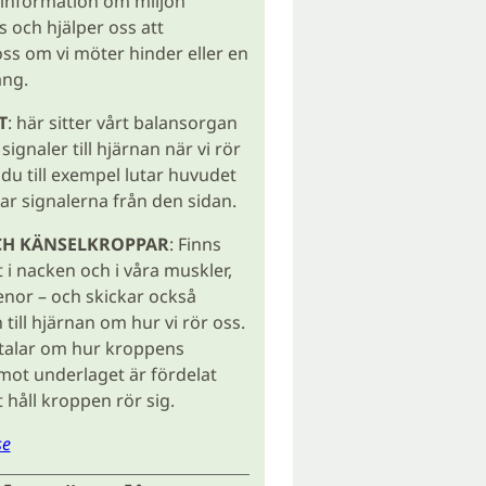
information om miljön
 och hjälper oss att
ss om vi möter hinder eller en
äng.
T
: här sitter vårt balansorgan
signaler till hjärnan när vi rör
du till exempel lutar huvudet
ar signalerna från den sidan.
CH KÄNSELKROPPAR
: Finns
 i nacken och i våra muskler,
enor – och skickar också
till hjärnan om hur vi rör oss.
 talar om hur kroppens
mot underlaget är fördelat
t håll kroppen rör sig.
se