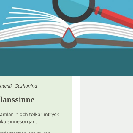
Satenik_Guzhanina
alanssinne
amlar in och tolkar intryck
lika sinnesorgan.