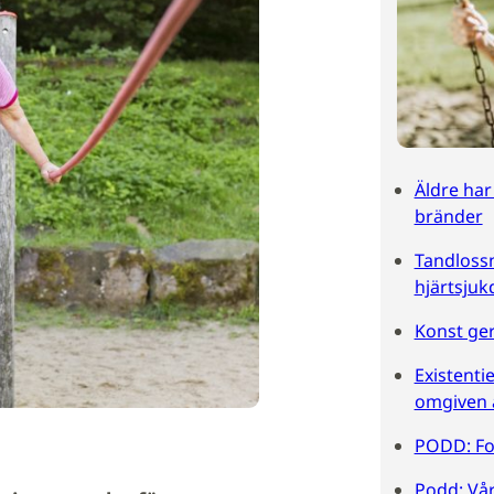
Äldre har
bränder
Tandlossn
hjärtsju
Konst ger
Existenti
omgiven 
PODD: Fo
Podd: Vår