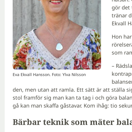
gör det 
tränar d
Ekvall 
Hon har
rörelser
som ram
– Rädsla
kontrapr
Eva Ekvall Hansson. Foto: Ylva Nilsson
balansen
den, men utan att ramla. Ett sätt är att ställa si
stol framför sig man kan ta tag i och göra balan
gå kan man skaffa gåstavar. Kom ihåg: tio sekun
Bärbar teknik som mäter bal