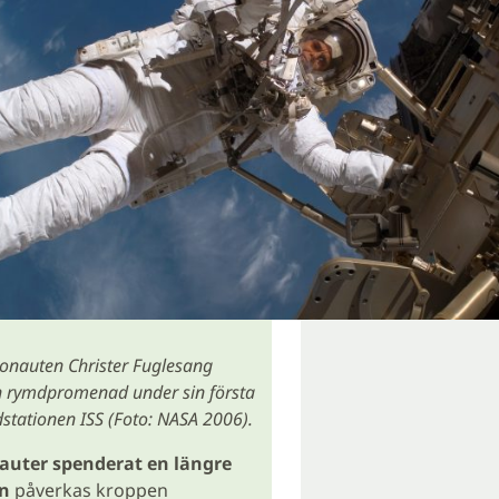
onauten Christer Fuglesang
 rymdpromenad under sin första
mdstationen ISS (Foto: NASA 2006).
auter spenderat en längre
en
påverkas kroppen