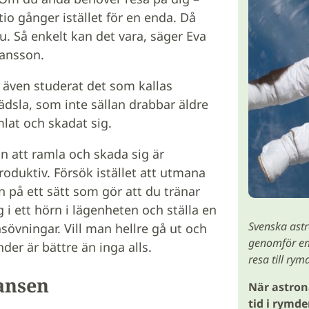
tio gånger istället för en enda. Då
u. Så enkelt kan det vara, säger Eva
Hansson.
 även studerat det som kallas
ädsla, som inte sällan drabbar äldre
lat och skadat sig.
n att ramla och skada sig är
oduktiv. Försök istället att utmana
 på ett sätt som gör att du tränar
g i ett hörn i lägenheten och ställa en
Svenska astr
sövningar. Vill man hellre gå ut och
genomför en
der är bättre än inga alls.
resa till ry
ansen
När astron
tid i rymd