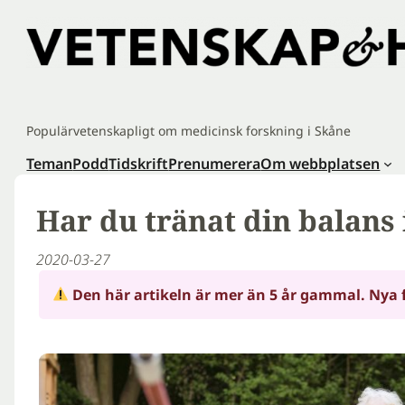
Hoppa
till
innehåll
Populärvetenskapligt om medicinsk forskning i Skåne
Teman
Podd
Tidskrift
Prenumerera
Om webbplatsen
Har du tränat din balans
2020-03-27
Den här artikeln är mer än 5 år gammal. Nya 