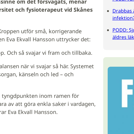
anssinne om det försvagats, menar
rsitet och fysioterapeut vid Skånes
Drabbas 
infektion
PODD: Sju
s. Kroppen utför små, korrigerande
äldres l
en Eva Ekvall Hansson uttrycker det:
. Och så svajar vi fram och tillbaka.
lansen när vi svajar så här. Systemet
nsorgan, känseln och led – och
lla tyngdpunkten inom ramen för
ra av att göra enkla saker i vardagen,
rar Eva Ekvall Hansson.