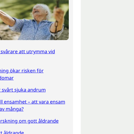
 svårare att utrymma vid
ing ökar risken för
kdomar
 svårt sjuka andrum
ell ensamhet – att vara ensam
av många?
rskning om gott åldrande
t åldrande