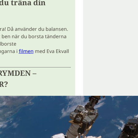
du träna din
ra! Då använder du balansen.
tt ben när du borsta tänderna
dborste
ngarna i
filmen
med Eva Ekvall
RYMDEN –
R?