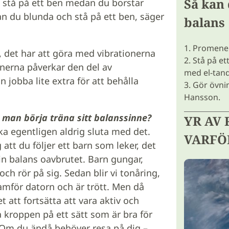
Så kan 
t stå på ett ben medan du borstar
an du blunda och stå på ett ben, säger
balans
1. Promene
, det har att göra med vibrationerna
2. Stå på e
nerna påverkar den del av
med el-tan
 jobba lite extra för att behålla
3. Gör övni
Hansson.
 man börja träna sitt balanssinne?
YR AV 
a egentligen aldrig sluta med det.
VARFÖ
 att du följer ett barn som leker, det
in balans oavbrutet. Barn gungar,
 och rör på sig. Sedan blir vi tonåring,
ramför datorn och är trött. Men då
et att fortsätta att vara aktiv och
 kroppen på ett sätt som är bra för
 Om du ändå behöver resa på dig –