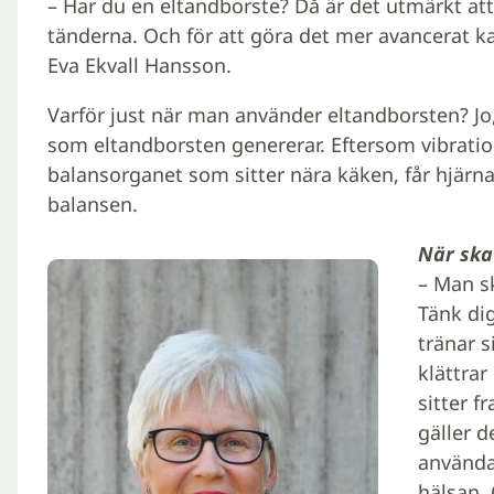
– Har du en eltandborste? Då är det utmärkt at
tänderna. Och för att göra det mer avancerat k
Eva Ekvall Hansson.
Varför just när man använder eltandborsten? Jo
som eltandborsten genererar. Eftersom vibratio
balansorganet som sitter nära käken, får hjärnan
balansen.
När ska
– Man sk
Tänk dig
tränar s
klättrar
sitter f
gäller d
använda
hälsan.