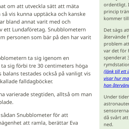
ordentligt.
at om att utveckla sätt att mäta
princip trän
på så vis kunna upptäcka och kanske
kommer tillb
har bland annat varit med och
v ett Lundaföretag. Snubblometern
Det sägs at
återvände 
 om personen som bär på den har varit
problem att
var det för 
spenderat 3
ubblometern ta sig igenom en
rymdstation
 ta sig förbi tre 30 centimeters höga
(länk till et
 balans testades också på vanligt vis
visar hur ma
kallade falldagböcker.
han återvän
na varierade stegtiden, alltså om man
Under tiden
blade.
astronauter
sensorerna 
 sådan Snubblometer för att
då svårt at
nägenhet att ramla, berättar Eva
ned.