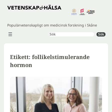
Hoppa
till
innehåll
Populärvetenskapligt om medicinsk forskning i Skåne
Sök
Sök
Etikett:
follikelstimulerande
hormon