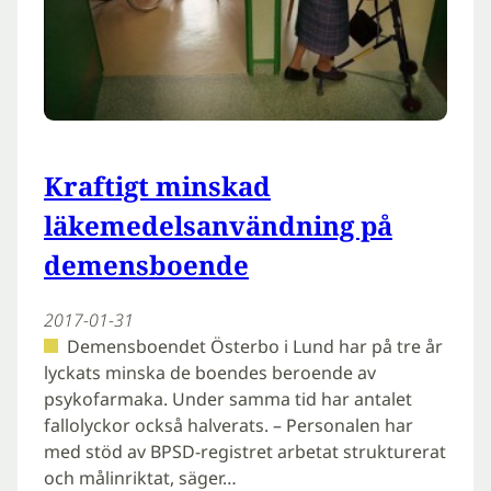
Kraftigt minskad
läkemedelsanvändning på
demensboende
2017-01-31
Demensboendet Österbo i Lund har på tre år
lyckats minska de boendes beroende av
psykofarmaka. Under samma tid har antalet
fallolyckor också halverats. – Personalen har
med stöd av BPSD-registret arbetat strukturerat
och målinriktat, säger…