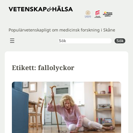
Hoppa
till
innehåll
Populärvetenskapligt om medicinsk forskning i Skåne
Sök
Sök
Etikett:
fallolyckor