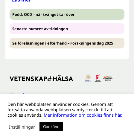
Podd: OCD – när tvånget tar över
Senaste numret av tidningen
Se föreläsningen i efterhand – Forskningens dag 2025
Kontakt
Den här webbplatsen använder cookies. Genom att
Tillgänglighetsredogöreldse
fortsätta använda webbplatsen samtycker du till att
Om webbplatsen
cookies används.
Mer information om cookies finns här.
Behandling av personuppgifter
Inställningar
Godkänn