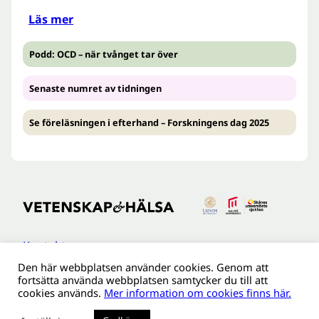
Läs mer
Podd: OCD – när tvånget tar över
Senaste numret av tidningen
Se föreläsningen i efterhand – Forskningens dag 2025
Kontakt
Den här webbplatsen använder cookies. Genom att
Tillgänglighetsredogöreldse
fortsätta använda webbplatsen samtycker du till att
Om webbplatsen
cookies används.
Mer information om cookies finns här.
Behandling av personuppgifter