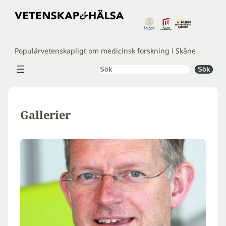
Hoppa
till
innehåll
Populärvetenskapligt om medicinsk forskning i Skåne
Sök
Sök
Gallerier