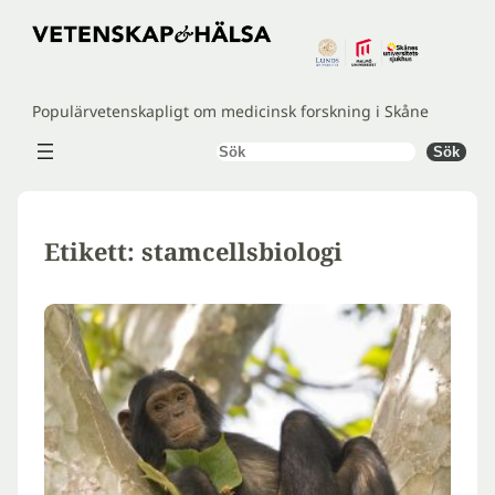
Hoppa
till
innehåll
Populärvetenskapligt om medicinsk forskning i Skåne
Sök
Sök
Etikett:
stamcellsbiologi