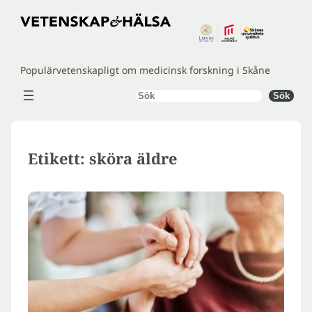
Hoppa
till
innehåll
Populärvetenskapligt om medicinsk forskning i Skåne
Sök
Sök
Etikett:
sköra äldre