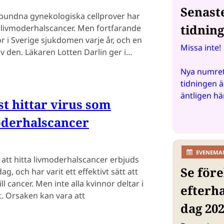
Senast
lbundna gynekologiska cellprover har
tidnin
av livmoderhalscancer. Men fortfarande
r i Sverige sjukdomen varje år, och en
Missa inte!
v den. Läkaren Lotten Darlin ger i…
Nya numret
tidningen ä
äntligen hä
st hittar virus som
oderhalscancer
EVENEMA
 att hitta livmoderhalscancer erbjuds
Se före
dag, och har varit ett effektivt sätt att
till cancer. Men inte alla kvinnor deltar i
efterh
 Orsaken kan vara att
dag 20