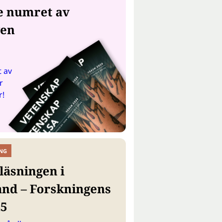
e numret av
gen
 av
r
r!
NG
läsningen i
and – Forskningens
25