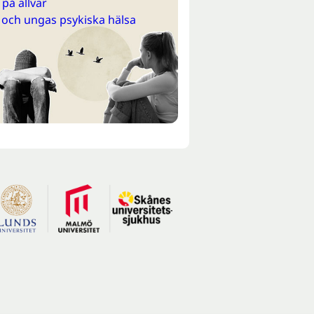
på allvar
 och ungas psykiska hälsa