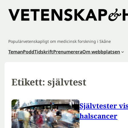
Hoppa
till
innehåll
Populärvetenskapligt om medicinsk forskning i Skåne
Teman
Podd
Tidskrift
Prenumerera
Om webbplatsen
Etikett:
självtest
Självtester vis
halscan­cer