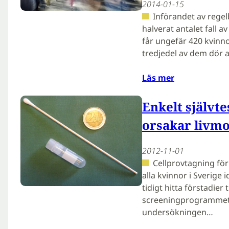
2014-01-15
Införandet av rege
halverat antalet fall 
får ungefär 420 kvinno
tredjedel av dem dör a
Läs mer
Enkelt självte
orsakar livm
2012-11-01
Cellprovtagning för
alla kvinnor i Sverige i
tidigt hitta förstadier 
screeningprogrammet.
undersökningen…