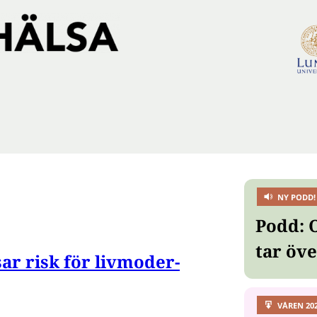
NY PODD!
Podd: 
tar öv
ar risk för liv­mo­der­
VÅREN 20