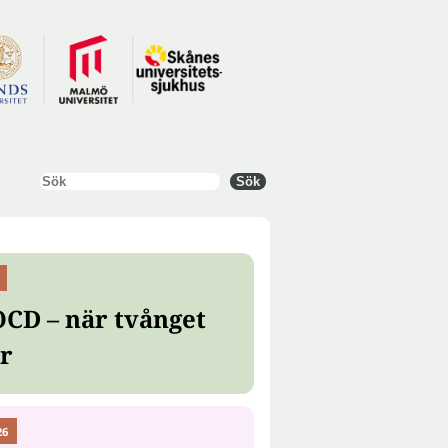
Sök
Sök
OCD – när tvånget
er
26