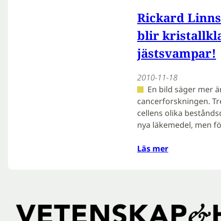
Rickard Linn
blir kristallkl
jästsvampar!
2010-11-18
En bild säger mer ä
cancerforskningen. Tr
cellens olika bestånds
nya läkemedel, men för
Läs mer