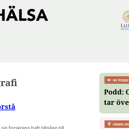
rafi
NY PODD!
Podd: 
tar öv
örstå
VÅREN 20
 sin forskning haft tillgång till