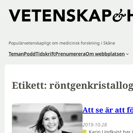
Hoppa
till
innehåll
Populärvetenskapligt om medicinsk forskning i Skåne
Teman
Podd
Tidskrift
Prenumerera
Om webbplatsen
Etikett:
röntgenkristallog
Att se är att f
2019-10-28
Karin Lindkvist har i