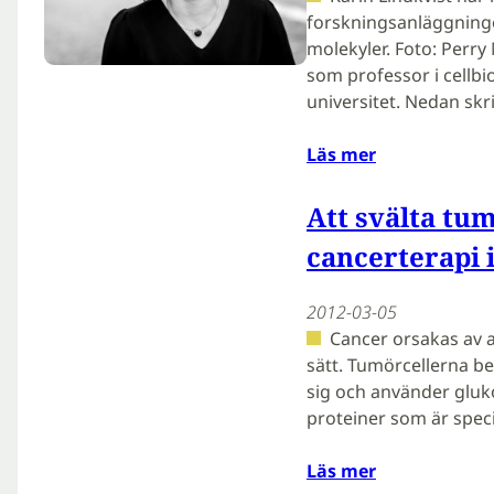
forskningsanläggninge
molekyler. Foto: Perry
som professor i cellbi
universitet. Nedan sk
Läs mer
Att svälta tu
cancerterapi 
2012-03-05
Cancer orsakas av at
sätt. Tumörcellerna b
sig och använder gluko
proteiner som är spec
Läs mer