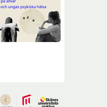
på allvar
 och ungas psykiska hälsa