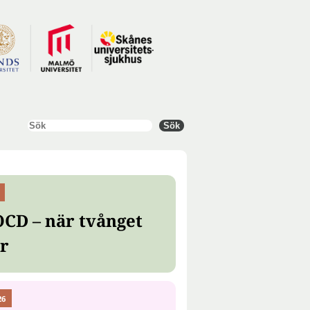
Sök
Sök
OCD – när tvånget
er
26