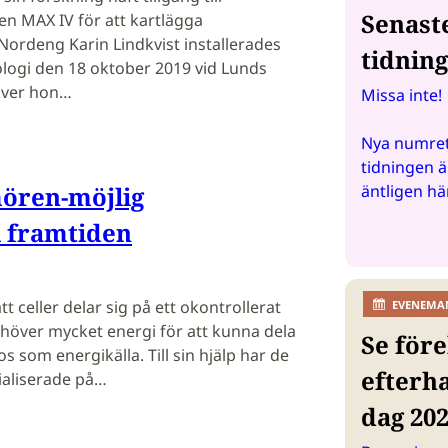
Senast
n MAX IV för att kartlägga
 Nordeng Karin Lindkvist installerades
tidnin
ologi den 18 oktober 2019 vid Lunds
river hon…
Missa inte!
Nya numret
tidningen ä
mören-möjlig
äntligen hä
i framtiden
t celler delar sig på ett okontrollerat
EVENEMA
ehöver mycket energi för att kunna dela
Se före
s som energikälla. Till sin hjälp har de
efterh
ialiserade på…
dag 20