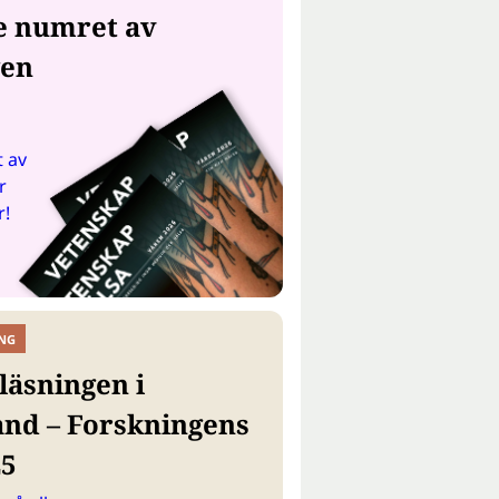
e numret av
gen
 av
r
r!
NG
läsningen i
and – Forskningens
25