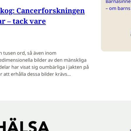
Barnasinne 
– om barns
skog: Cancerforskningen
ar – tack vare
n tusen ord, så även inom
edimensionella bilder av den mänskliga
delar har visat sig oumbärliga i jakten på
 att erhålla dessa bilder krävs…