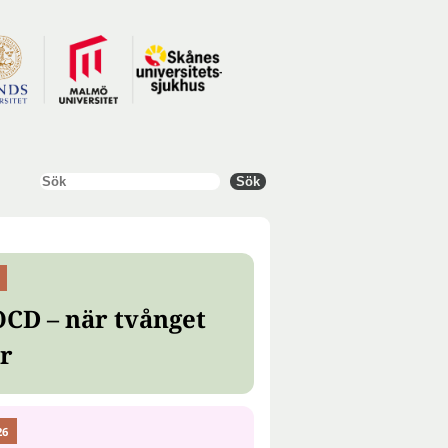
Sök
Sök
OCD – när tvånget
er
26