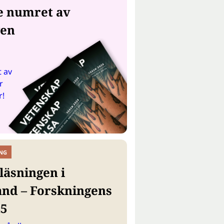
e numret av
gen
 av
r
r!
NG
läsningen i
and – Forskningens
25