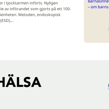
Barnasinne 
er i tjocktarmen införts. Nyligen
– om barns
e av införandet som gjorts på ett 100-
urgienheten. Metoden, endoskopisk
(ESD),…