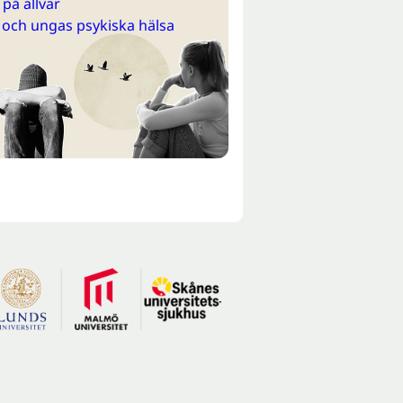
på allvar
 och ungas psykiska hälsa