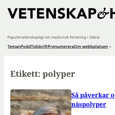
Hoppa
till
innehåll
Populärvetenskapligt om medicinsk forskning i Skåne
Teman
Podd
Tidskrift
Prenumerera
Om webbplatsen
Etikett:
polyper
Så påverkar 
näspolyper