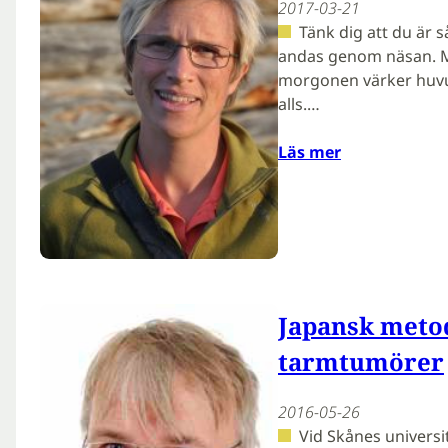
2017-03-21
Tänk dig att du är s
andas genom näsan. M
morgonen värker huvu
alls.…
Läs mer
Japansk metod
tarmtumörer
2016-05-26
Vid Skånes universit