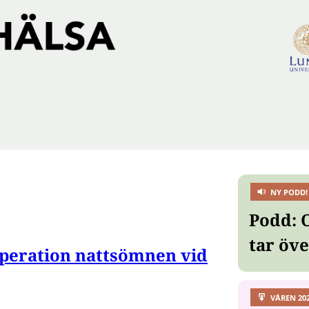
NY PODD!
Podd: 
tar öv
operation nattsömnen vid
VÅREN 20