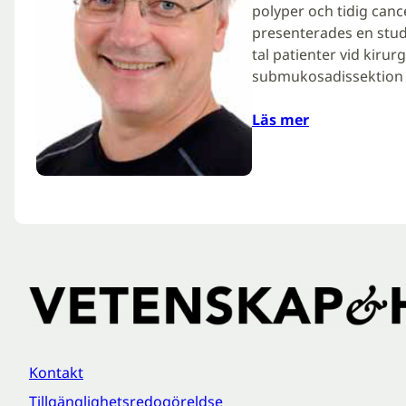
polyper och tidig canc
presenterades en studi
tal patienter vid kir
submukosadissektion 
Läs mer
Kontakt
Tillgänglighetsredogöreldse