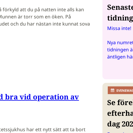
Senast
å förkyld att du på natten inte alls kan
tidnin
unnen är torr som en öken. På
det och du har nästan inte kunnat sova
Missa inte!
Nya numret
tidningen ä
äntligen hä
EVENEMA
 bra vid operation av
Se före
efterh
dag 20
etssjukhus har ett nytt sätt att ta bort